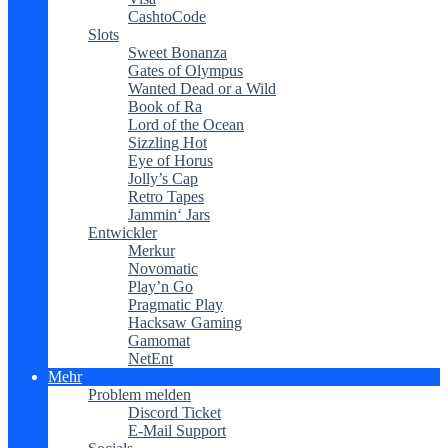
CashtoCode
Slots
Sweet Bonanza
Gates of Olympus
Wanted Dead or a Wild
Book of Ra
Lord of the Ocean
Sizzling Hot
Eye of Horus
Jolly’s Cap
Retro Tapes
Jammin‘ Jars
Entwickler
Merkur
Novomatic
Play’n Go
Pragmatic Play
Hacksaw Gaming
Gamomat
NetEnt
Mehr
Problem melden
Discord Ticket
E-Mail Support