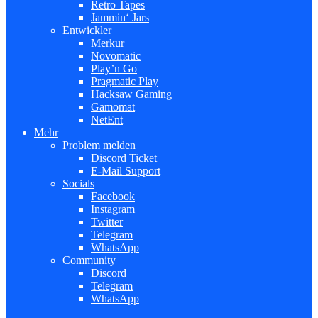
Retro Tapes
Jammin‘ Jars
Entwickler
Merkur
Novomatic
Play’n Go
Pragmatic Play
Hacksaw Gaming
Gamomat
NetEnt
Mehr
Problem melden
Discord Ticket
E-Mail Support
Socials
Facebook
Instagram
Twitter
Telegram
WhatsApp
Community
Discord
Telegram
WhatsApp