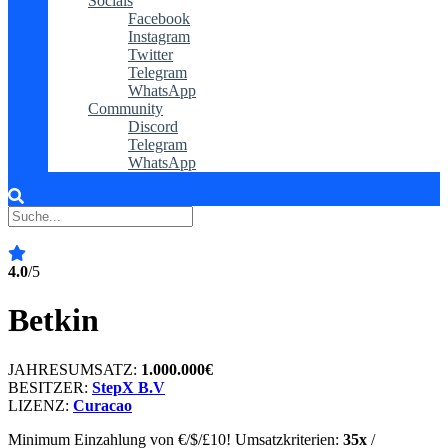
Socials
Facebook
Instagram
Twitter
Telegram
WhatsApp
Community
Discord
Telegram
WhatsApp
4.0
/5
Betkin
JAHRESUMSATZ:
1.000.000€
BESITZER:
StepX B.V
LIZENZ:
Curacao
Minimum Einzahlung von €/$/£10! Umsatzkriterien:
35x
/