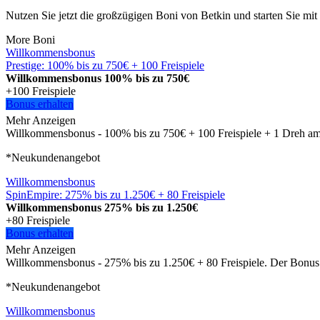
Nutzen Sie jetzt die großzügigen Boni von Betkin und starten Sie mi
More Boni
Willkommensbonus
Prestige: 100% bis zu 750€ + 100 Freispiele
Willkommensbonus 100% bis zu 750€
+100 Freispiele
Bonus erhalten
Mehr Anzeigen
Willkommensbonus - 100% bis zu 750€ + 100 Freispiele + 1 Dreh am G
*Neukundenangebot
Willkommensbonus
SpinEmpire: 275% bis zu 1.250€ + 80 Freispiele
Willkommensbonus 275% bis zu 1.250€
+80 Freispiele
Bonus erhalten
Mehr Anzeigen
Willkommensbonus - 275% bis zu 1.250€ + 80 Freispiele. Der Bonus gi
*Neukundenangebot
Willkommensbonus