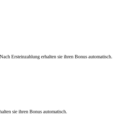
ach Ersteinzahlung erhalten sie ihren Bonus automatisch.
alten sie ihren Bonus automatisch.