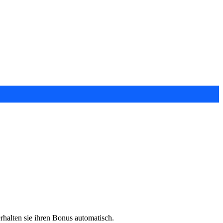
halten sie ihren Bonus automatisch.