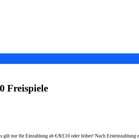
0 Freispiele
gilt nur für Einzahlung ab €/$/£10 oder höher! Nach Ersteinzahlung er