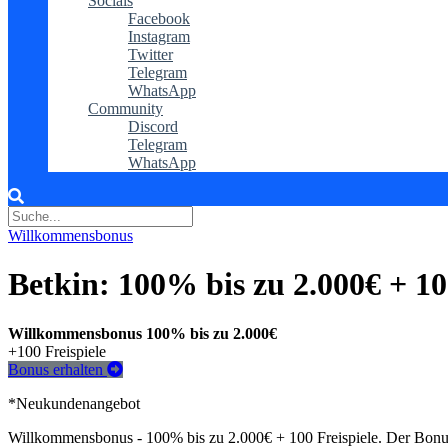
Socials
Facebook
Instagram
Twitter
Telegram
WhatsApp
Community
Discord
Telegram
WhatsApp
Willkommensbonus
Betkin: 100% bis zu 2.000€ + 10
Willkommensbonus 100% bis zu 2.000€
+100 Freispiele
Bonus erhalten
*Neukundenangebot
Willkommensbonus - 100% bis zu 2.000€ + 100 Freispiele. Der Bonus 