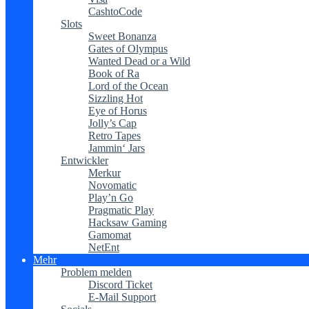
CashtoCode
Slots
Sweet Bonanza
Gates of Olympus
Wanted Dead or a Wild
Book of Ra
Lord of the Ocean
Sizzling Hot
Eye of Horus
Jolly’s Cap
Retro Tapes
Jammin‘ Jars
Entwickler
Merkur
Novomatic
Play’n Go
Pragmatic Play
Hacksaw Gaming
Gamomat
NetEnt
Mehr
Problem melden
Discord Ticket
E-Mail Support