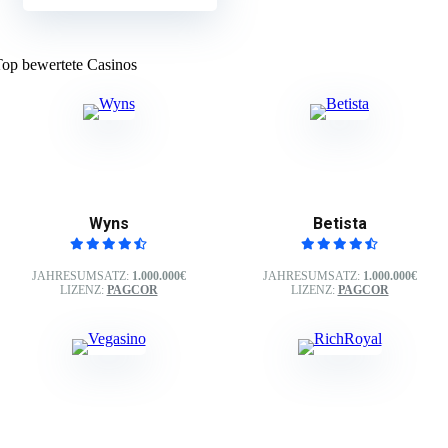
op bewertete Casinos
Wyns
Betista
JAHRESUMSATZ:
1.000.000€
JAHRESUMSATZ:
1.000.000€
LIZENZ:
PAGCOR
LIZENZ:
PAGCOR