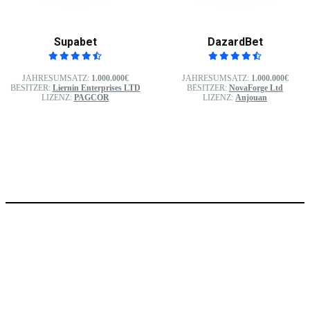
Supabet
DazardBet
JAHRESUMSATZ:
1.000.000€
JAHRESUMSATZ:
1.000.000€
BESITZER:
Liernin Enterprises LTD
BESITZER:
NovaForge Ltd
LIZENZ:
PAGCOR
LIZENZ:
Anjouan