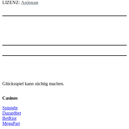
LIZENZ:
Anjouan
Glücksspiel kann süchtig machen.
Casinos
Spinight
Dazardbet
BetRiot
MegaPari