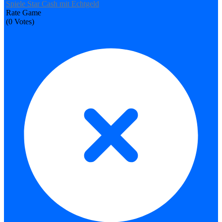
Spiele Star Cash mit Echtgeld
Rate Game
(
0
Votes)