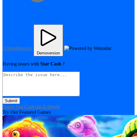
Echtgeldmodus
Demoversion
Having issues with
Star Cash
?
Submit
Spiele Star Cash mit Echtgeld
Try Our Featured Games