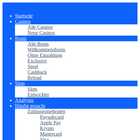
Startseite
Casinos
Alle Casinos
Neue Casinos
Bonis
Alle Bonis
Willkommensbonis
Ohne Einzahlung
Exclusive
Sport
Cashback
Reload
Slots
Slots
Entwickler
Analysen
Häufig gesucht
Zahlungsmethoden
Paysafecard
Apple Pay
Krypto
Mastercard
Visa