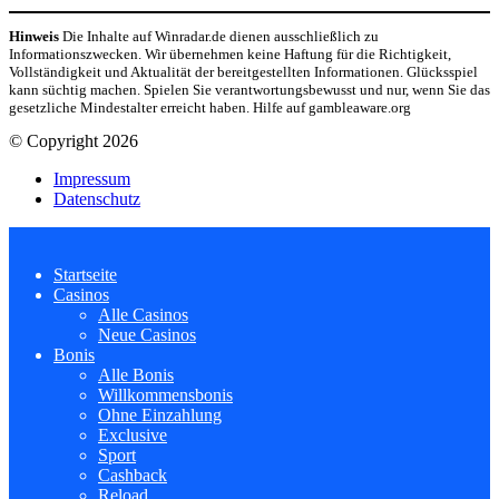
Hinweis
Die Inhalte auf Winradar.de dienen ausschließlich zu
Informationszwecken. Wir übernehmen keine Haftung für die Richtigkeit,
Vollständigkeit und Aktualität der bereitgestellten Informationen. Glücksspiel
kann süchtig machen. Spielen Sie verantwortungsbewusst und nur, wenn Sie das
gesetzliche Mindestalter erreicht haben. Hilfe auf gambleaware.org
© Copyright 2026
Impressum
Datenschutz
Startseite
Casinos
Alle Casinos
Neue Casinos
Bonis
Alle Bonis
Willkommensbonis
Ohne Einzahlung
Exclusive
Sport
Cashback
Reload