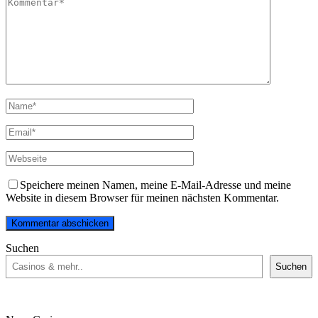
Speichere meinen Namen, meine E-Mail-Adresse und meine
Website in diesem Browser für meinen nächsten Kommentar.
Suchen
Suchen