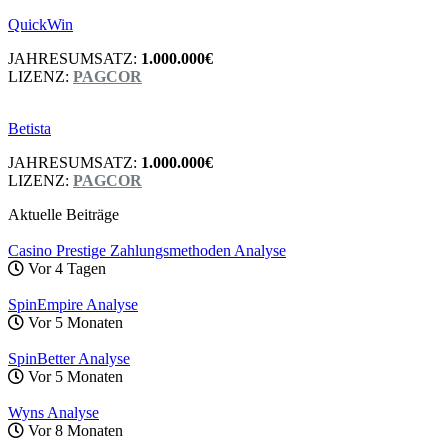
QuickWin
JAHRESUMSATZ:
1.000.000€
LIZENZ:
PAGCOR
Betista
JAHRESUMSATZ:
1.000.000€
LIZENZ:
PAGCOR
Aktuelle Beiträge
Casino Prestige Zahlungsmethoden Analyse
Vor 4 Tagen
SpinEmpire Analyse
Vor 5 Monaten
SpinBetter Analyse
Vor 5 Monaten
Wyns Analyse
Vor 8 Monaten