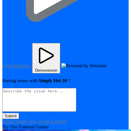
Echtgeldmodus
Demoversion
Having issues with
Simply Hot 10
?
Submit
Spiele Simply Hot 10 mit Echtgeld
Try Our Featured Games