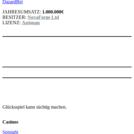
DazardBet
JAHRESUMSATZ:
1.000.000€
BESITZER:
NovaForge Ltd
LIZENZ:
Anjouan
Glücksspiel kann süchtig machen.
Casinos
Spinight