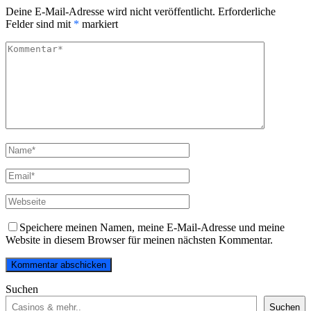
Deine E-Mail-Adresse wird nicht veröffentlicht.
Erforderliche
Felder sind mit
*
markiert
Speichere meinen Namen, meine E-Mail-Adresse und meine
Website in diesem Browser für meinen nächsten Kommentar.
Suchen
Suchen