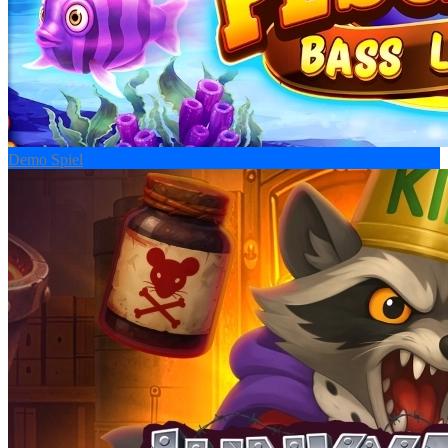
Demo Spiel