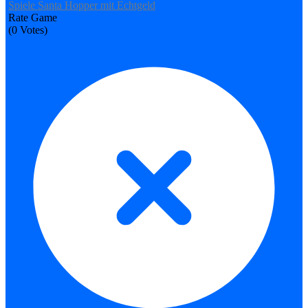
Spiele Santa Hopper mit Echtgeld
Rate Game
(
0
Votes)