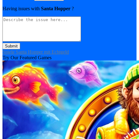
Having issues with
Santa Hopper
?
Submit
Spiele Santa Hopper mit Echtgeld
Try Our Featured Games