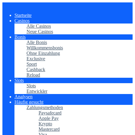
Startseite
Casinos
Alle Casinos
Neue Casinos
Bonis
Alle Bonis
Willkommensbonis
Ohne Einzahlung
Exclusive
Sport
Cashback
Reload
Slots
Slots
Entwickler
Analysen
Häufig gesucht
Zahlungsmethoden
Paysafecard
Apple Pay
Krypto
Mastercard
Visa