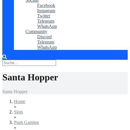
Socials
Facebook
Instagram
Twitter
Telegram
WhatsApp
Community
Discord
Telegram
WhatsApp
Santa Hopper
Santa Hopper
Home
»
Slots
»
Push Gaming
»