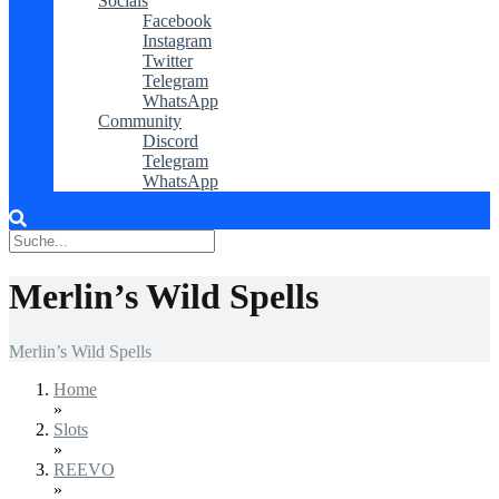
Socials
Facebook
Instagram
Twitter
Telegram
WhatsApp
Community
Discord
Telegram
WhatsApp
Merlin’s Wild Spells
Merlin’s Wild Spells
Home
»
Slots
»
REEVO
»