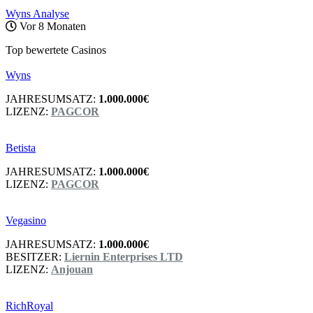
Wyns Analyse
Vor 8 Monaten
Top bewertete Casinos
Wyns
JAHRESUMSATZ:
1.000.000€
LIZENZ:
PAGCOR
Betista
JAHRESUMSATZ:
1.000.000€
LIZENZ:
PAGCOR
Vegasino
JAHRESUMSATZ:
1.000.000€
BESITZER:
Liernin Enterprises LTD
LIZENZ:
Anjouan
RichRoyal