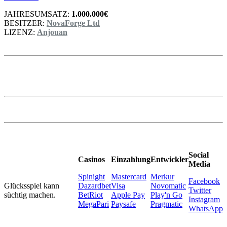
JAHRESUMSATZ:
1.000.000€
BESITZER:
NovaForge Ltd
LIZENZ:
Anjouan
Social
Casinos
Einzahlung
Entwickler
Media
Spinight
Mastercard
Merkur
Facebook
Glücksspiel kann
Dazardbet
Visa
Novomatic
Twitter
süchtig machen.
BetRiot
Apple Pay
Play'n Go
Instagram
MegaPari
Paysafe
Pragmatic
WhatsApp