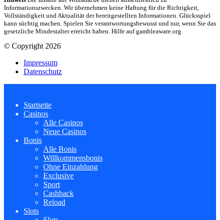
Informationszwecken. Wir übernehmen keine Haftung für die Richtigkeit,
Vollständigkeit und Aktualität der bereitgestellten Informationen. Glücksspiel
kann süchtig machen. Spielen Sie verantwortungsbewusst und nur, wenn Sie das
gesetzliche Mindestalter erreicht haben. Hilfe auf gambleaware.org
© Copyright 2026
Impressum
Datenschutz
Startseite
Casinos
Alle Casinos
Neue Casinos
Bonis
Alle Bonis
Willkommensbonis
Ohne Einzahlung
Exclusive
Sport
Cashback
Reload
Slots
Slots