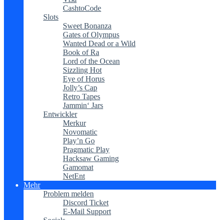
CashtoCode
Slots
Sweet Bonanza
Gates of Olympus
Wanted Dead or a Wild
Book of Ra
Lord of the Ocean
Sizzling Hot
Eye of Horus
Jolly’s Cap
Retro Tapes
Jammin‘ Jars
Entwickler
Merkur
Novomatic
Play’n Go
Pragmatic Play
Hacksaw Gaming
Gamomat
NetEnt
Mehr
Problem melden
Discord Ticket
E-Mail Support