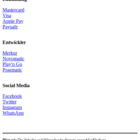
Mastercard
Visa
Apple Pay
Paysafe
Entwickler
Merkur
Novomatic
Play'n Go
Pragmatic
Social Media
Facebook
Twitter
Instagram
WhatsApp
Hinweis
Die Inhalte auf Winradar.de dienen ausschließlich zu