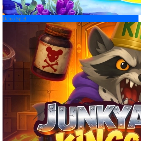
Demo Spiel