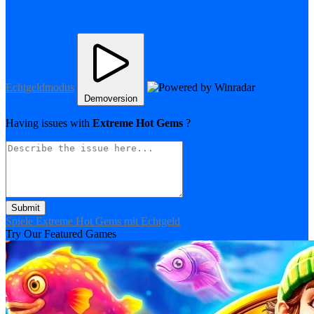
Echtgeldmodus
Demoversion
Having issues with
Extreme Hot Gems
?
Submit
Spiele Extreme Hot Gems mit Echtgeld
Try Our Featured Games