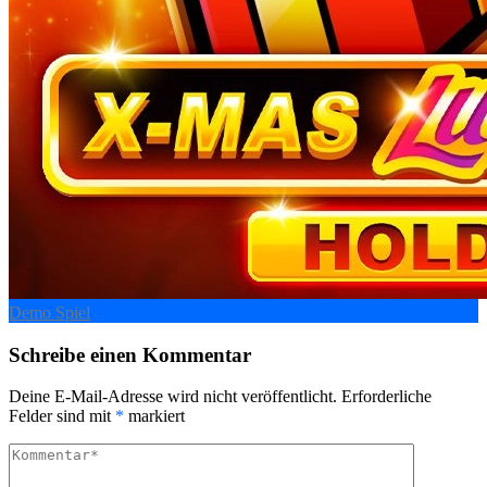
Demo Spiel
Schreibe einen Kommentar
Deine E-Mail-Adresse wird nicht veröffentlicht.
Erforderliche
Felder sind mit
*
markiert