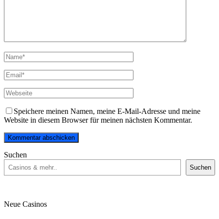
Speichere meinen Namen, meine E-Mail-Adresse und meine
Website in diesem Browser für meinen nächsten Kommentar.
Suchen
Suchen
Neue Casinos