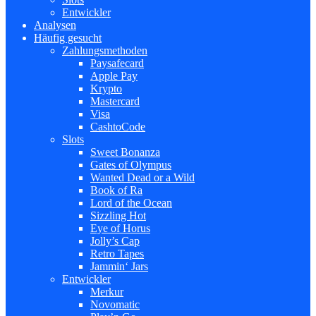
Entwickler
Analysen
Häufig gesucht
Zahlungsmethoden
Paysafecard
Apple Pay
Krypto
Mastercard
Visa
CashtoCode
Slots
Sweet Bonanza
Gates of Olympus
Wanted Dead or a Wild
Book of Ra
Lord of the Ocean
Sizzling Hot
Eye of Horus
Jolly’s Cap
Retro Tapes
Jammin‘ Jars
Entwickler
Merkur
Novomatic