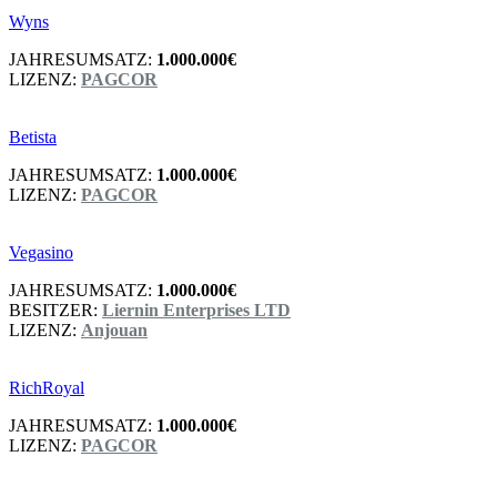
Wyns
JAHRESUMSATZ:
1.000.000€
LIZENZ:
PAGCOR
Betista
JAHRESUMSATZ:
1.000.000€
LIZENZ:
PAGCOR
Vegasino
JAHRESUMSATZ:
1.000.000€
BESITZER:
Liernin Enterprises LTD
LIZENZ:
Anjouan
RichRoyal
JAHRESUMSATZ:
1.000.000€
LIZENZ:
PAGCOR