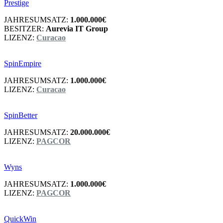
Prestige
JAHRESUMSATZ:
1.000.000€
BESITZER:
Aurevia IT Group
LIZENZ:
Curacao
SpinEmpire
JAHRESUMSATZ:
1.000.000€
LIZENZ:
Curacao
SpinBetter
JAHRESUMSATZ:
20.000.000€
LIZENZ:
PAGCOR
Wyns
JAHRESUMSATZ:
1.000.000€
LIZENZ:
PAGCOR
QuickWin