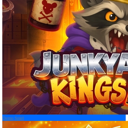
Demo Spiel