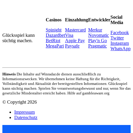
Social
Casinos
Einzahlung
Entwickler
Media
Spinight
Mastercard
Merkur
Facebook
Glücksspiel kann
Dazardbet
Visa
Novomatic
Twitter
süchtig machen.
BetRiot
Apple Pay
Play'n Go
Instagram
MegaPari
Paysafe
Pragmatic
WhatsApp
Hinweis
Die Inhalte auf Winradar.de dienen ausschließlich zu
Informationszwecken. Wir übernehmen keine Haftung für die Richtigkeit,
Vollständigkeit und Aktualität der bereitgestellten Informationen. Glücksspiel
kann süchtig machen. Spielen Sie verantwortungsbewusst und nur, wenn Sie das
gesetzliche Mindestalter erreicht haben. Hilfe auf gambleaware.org
© Copyright 2026
Impressum
Datenschutz