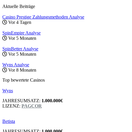
Aktuelle Beiträge
Casino Prestige Zahlungsmethoden Analyse
Vor 4 Tagen
SpinEmpire Analyse
Vor 5 Monaten
SpinBetter Analyse
Vor 5 Monaten
Wyns Analyse
Vor 8 Monaten
Top bewertete Casinos
Wyns
JAHRESUMSATZ:
1.000.000€
LIZENZ:
PAGCOR
Betista
JAHRESUMSATZ:
1.000.000€