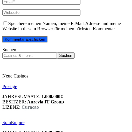
Speichere meinen Namen, meine E-Mail-Adresse und meine
Website in diesem Browser für meinen nächsten Kommentar.
Suchen
Suchen
Neue Casinos
Prestige
JAHRESUMSATZ:
1.000.000€
BESITZER:
Aurevia IT Group
LIZENZ:
Curacao
SpinEmpire