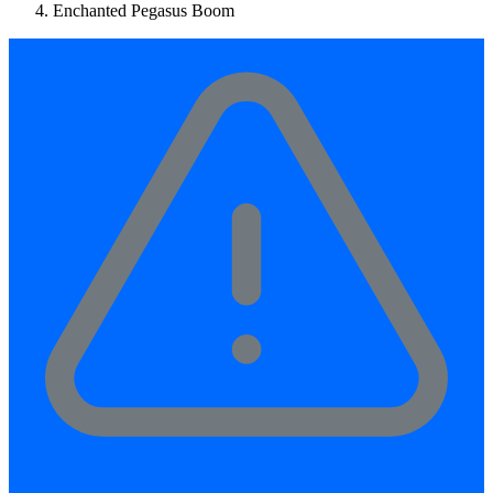
Enchanted Pegasus Boom