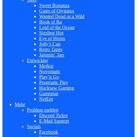
Sweet Bonanza
Gates of Olympus
Wanted Dead or a Wild
Book of Ra
Lord of the Ocean
Sizzling Hot
Eye of Horus
Jolly’s Cap
Retro Tapes
Jammin‘ Jars
Entwickler
Merkur
Novomatic
Play’n Go
Pragmatic Play
Hacksaw Gaming
Gamomat
NetEnt
Mehr
Problem melden
Discord Ticket
E-Mail Support
Socials
Facebook