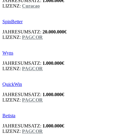
JAHRESUMSATZ:
1.000.000€
LIZENZ:
Curacao
SpinBetter
JAHRESUMSATZ:
20.000.000€
LIZENZ:
PAGCOR
Wyns
JAHRESUMSATZ:
1.000.000€
LIZENZ:
PAGCOR
QuickWin
JAHRESUMSATZ:
1.000.000€
LIZENZ:
PAGCOR
Betista
JAHRESUMSATZ:
1.000.000€
LIZENZ:
PAGCOR