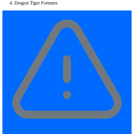
Dragon Tiger Fortunes