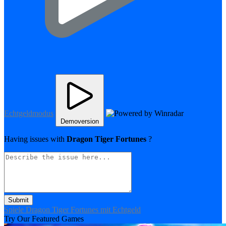
Echtgeldmodus
Demoversion
Having issues with
Dragon Tiger Fortunes
?
Submit
Spiele Dragon Tiger Fortunes mit Echtgeld
Try Our Featured Games