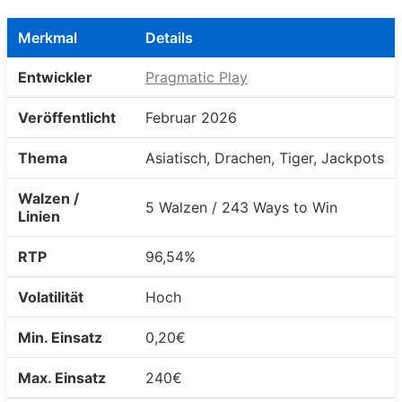
Merkmal
Details
Entwickler
Pragmatic Play
Veröffentlicht
Februar 2026
Thema
Asiatisch, Drachen, Tiger, Jackpots
Walzen /
5 Walzen / 243 Ways to Win
Linien
RTP
96,54%
Volatilität
Hoch
Min. Einsatz
0,20€
Max. Einsatz
240€