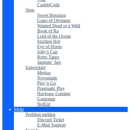
CashtoCode
Slots
Sweet Bonanza
Gates of Olympus
Wanted Dead or a Wild
Book of Ra
Lord of the Ocean
Sizzling Hot
Eye of Horus
Jolly’s Cap
Retro Tapes
Jammin‘ Jars
Entwickler
Merkur
Novomatic
Play’n Go
Pragmatic Play
Hacksaw Gaming
Gamomat
NetEnt
Mehr
Problem melden
Discord Ticket
E-Mail Support