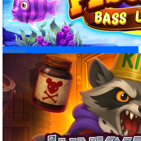
Demo Spiel