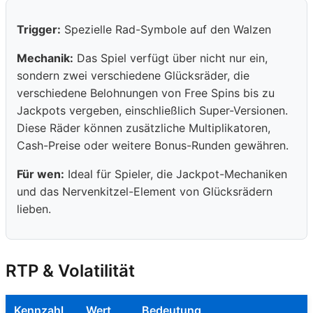
Trigger:
Spezielle Rad-Symbole auf den Walzen
Mechanik:
Das Spiel verfügt über nicht nur ein,
sondern zwei verschiedene Glücksräder, die
verschiedene Belohnungen von Free Spins bis zu
Jackpots vergeben, einschließlich Super-Versionen.
Diese Räder können zusätzliche Multiplikatoren,
Cash-Preise oder weitere Bonus-Runden gewähren.
Für wen:
Ideal für Spieler, die Jackpot-Mechaniken
und das Nervenkitzel-Element von Glücksrädern
lieben.
RTP & Volatilität
Kennzahl
Wert
Bedeutung