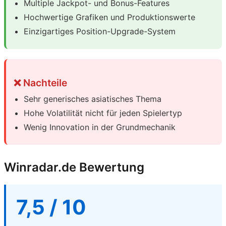
Multiple Jackpot- und Bonus-Features
Hochwertige Grafiken und Produktionswerte
Einzigartiges Position-Upgrade-System
❌ Nachteile
Sehr generisches asiatisches Thema
Hohe Volatilität nicht für jeden Spielertyp
Wenig Innovation in der Grundmechanik
Winradar.de Bewertung
7,5 / 10