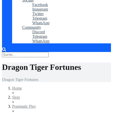
Socials
Facebook
Instagram
Twitter
Telegram
WhatsApp
Community
Discord
Telegram
WhatsApp
Dragon Tiger Fortunes
Dragon Tiger Fortunes
Home
»
Slots
»
Pragmatic Play
»