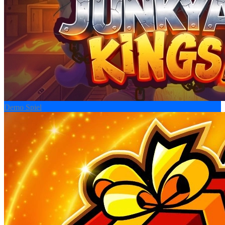
Demo Spiel