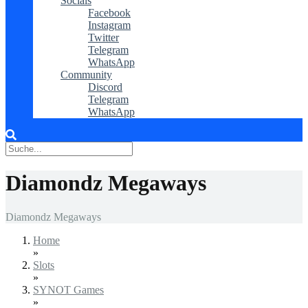
Socials
Facebook
Instagram
Twitter
Telegram
WhatsApp
Community
Discord
Telegram
WhatsApp
Diamondz Megaways
Diamondz Megaways
Home
»
Slots
»
SYNOT Games
»