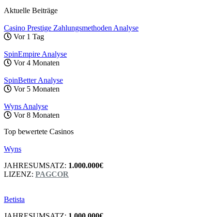
Aktuelle Beiträge
Casino Prestige Zahlungsmethoden Analyse
Vor 1 Tag
SpinEmpire Analyse
Vor 4 Monaten
SpinBetter Analyse
Vor 5 Monaten
Wyns Analyse
Vor 8 Monaten
Top bewertete Casinos
Wyns
JAHRESUMSATZ:
1.000.000€
LIZENZ:
PAGCOR
Betista
JAHRESUMSATZ:
1.000.000€