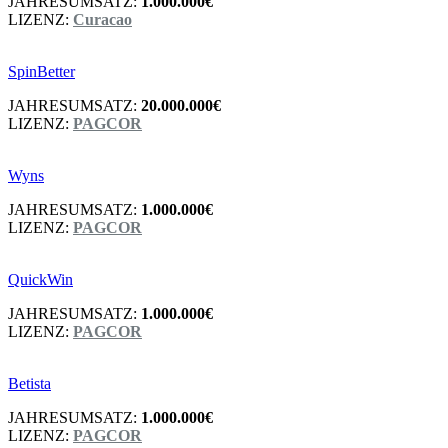
JAHRESUMSATZ:
1.000.000€
LIZENZ:
Curacao
SpinBetter
JAHRESUMSATZ:
20.000.000€
LIZENZ:
PAGCOR
Wyns
JAHRESUMSATZ:
1.000.000€
LIZENZ:
PAGCOR
QuickWin
JAHRESUMSATZ:
1.000.000€
LIZENZ:
PAGCOR
Betista
JAHRESUMSATZ:
1.000.000€
LIZENZ:
PAGCOR