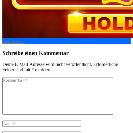
Demo Spiel
Schreibe einen Kommentar
Deine E-Mail-Adresse wird nicht veröffentlicht.
Erforderliche
Felder sind mit
*
markiert