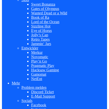
Sweet Bonanza
Gates of Olympus
Wanted Dead or a Wild
Book of Ra
Lord of the Ocean
Sizzling Hot
Eye of Horus
Jolly’s Cap
Retro Tapes
Jammin‘ Jars
Entwickler
Merkur
Novomatic
Play’n Go
Pragmatic Play
Hacksaw Gaming
Gamomat
NetEnt
Mehr
Problem melden
Discord Ticket
E-Mail Support
Socials
Facebook