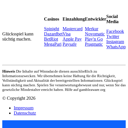
Social
Casinos
Einzahlung
Entwickler
Media
Spinight
Mastercard
Merkur
Facebook
Glücksspiel kann
Dazardbet
Visa
Novomatic
Twitter
süchtig machen.
BetRiot
Apple Pay
Play'n Go
Instagram
MegaPari
Paysafe
Pragmatic
WhatsApp
Hinweis
Die Inhalte auf Winradar.de dienen ausschließlich zu
Informationszwecken. Wir übernehmen keine Haftung für die Richtigkeit,
Vollständigkeit und Aktualität der bereitgestellten Informationen. Glücksspiel
kann süchtig machen. Spielen Sie verantwortungsbewusst und nur, wenn Sie das
gesetzliche Mindestalter erreicht haben. Hilfe auf gambleaware.org
© Copyright 2026
Impressum
Datenschutz