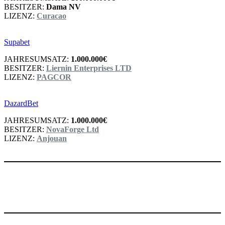
BESITZER:
Dama NV
LIZENZ:
Curacao
Supabet
JAHRESUMSATZ:
1.000.000€
BESITZER:
Liernin Enterprises LTD
LIZENZ:
PAGCOR
DazardBet
JAHRESUMSATZ:
1.000.000€
BESITZER:
NovaForge Ltd
LIZENZ:
Anjouan