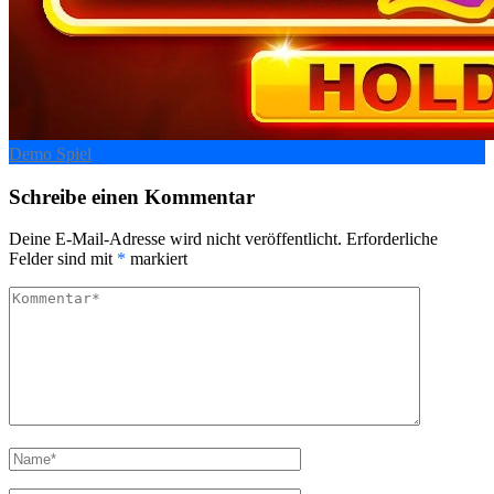
Demo Spiel
Schreibe einen Kommentar
Deine E-Mail-Adresse wird nicht veröffentlicht.
Erforderliche
Felder sind mit
*
markiert