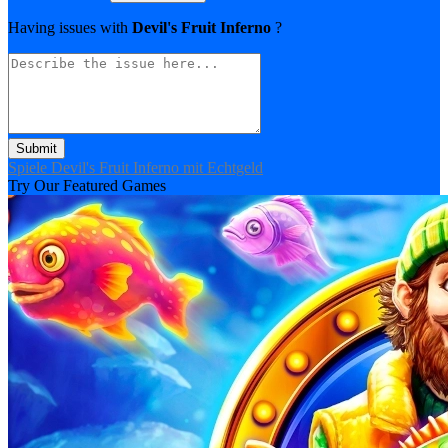
Having issues with
Devil's Fruit Inferno
?
Submit
Spiele Devil's Fruit Inferno mit Echtgeld
Try Our Featured Games