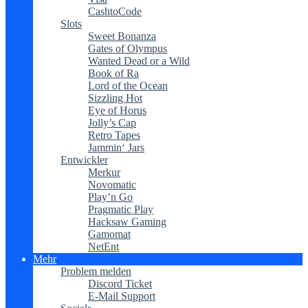
CashtoCode
Slots
Sweet Bonanza
Gates of Olympus
Wanted Dead or a Wild
Book of Ra
Lord of the Ocean
Sizzling Hot
Eye of Horus
Jolly’s Cap
Retro Tapes
Jammin‘ Jars
Entwickler
Merkur
Novomatic
Play’n Go
Pragmatic Play
Hacksaw Gaming
Gamomat
NetEnt
Mehr
Problem melden
Discord Ticket
E-Mail Support