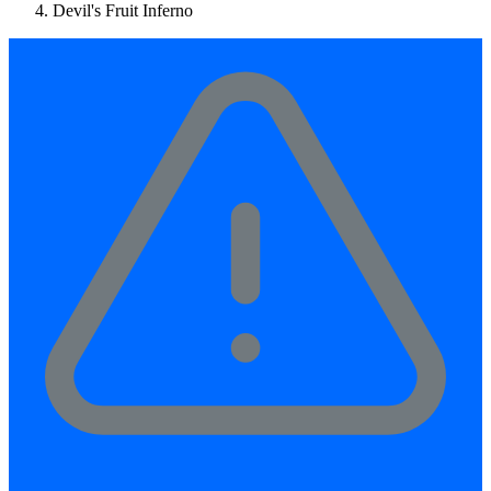
Devil's Fruit Inferno