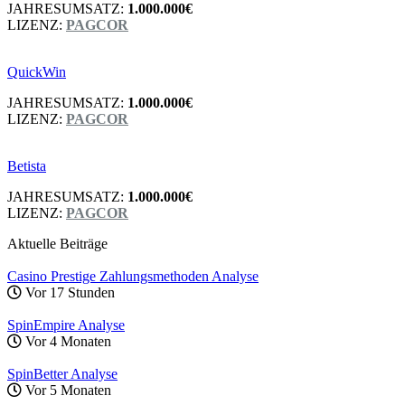
JAHRESUMSATZ:
1.000.000€
LIZENZ:
PAGCOR
QuickWin
JAHRESUMSATZ:
1.000.000€
LIZENZ:
PAGCOR
Betista
JAHRESUMSATZ:
1.000.000€
LIZENZ:
PAGCOR
Aktuelle Beiträge
Casino Prestige Zahlungsmethoden Analyse
Vor 17 Stunden
SpinEmpire Analyse
Vor 4 Monaten
SpinBetter Analyse
Vor 5 Monaten