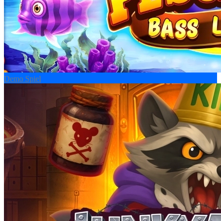
Demo Spiel