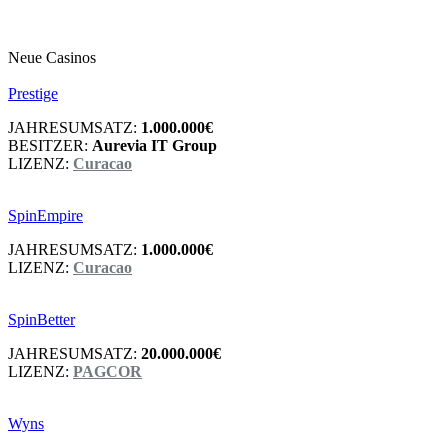
Neue Casinos
Prestige
JAHRESUMSATZ:
1.000.000€
BESITZER:
Aurevia IT Group
LIZENZ:
Curacao
SpinEmpire
JAHRESUMSATZ:
1.000.000€
LIZENZ:
Curacao
SpinBetter
JAHRESUMSATZ:
20.000.000€
LIZENZ:
PAGCOR
Wyns