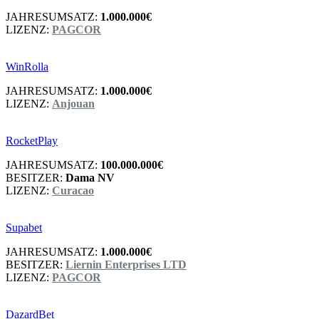
JAHRESUMSATZ:
1.000.000€
LIZENZ:
PAGCOR
WinRolla
JAHRESUMSATZ:
1.000.000€
LIZENZ:
Anjouan
RocketPlay
JAHRESUMSATZ:
100.000.000€
BESITZER:
Dama NV
LIZENZ:
Curacao
Supabet
JAHRESUMSATZ:
1.000.000€
BESITZER:
Liernin Enterprises LTD
LIZENZ:
PAGCOR
DazardBet