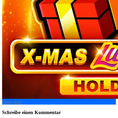
Demo Spiel
Schreibe einen Kommentar