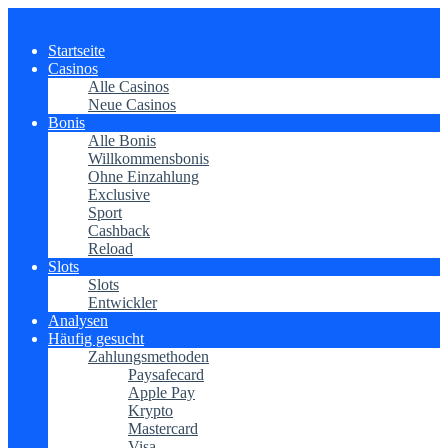
Startseite
Casinos
Alle Casinos
Neue Casinos
Bonis
Alle Bonis
Willkommensbonis
Ohne Einzahlung
Exclusive
Sport
Cashback
Reload
Slots
Slots
Entwickler
Analysen
Häufig gesucht
Zahlungsmethoden
Paysafecard
Apple Pay
Krypto
Mastercard
Visa