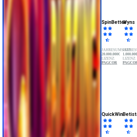
SpinBetter
Wyns
JAHRESUMSATZ:
JAHRES
20.000.000€
1.000.00
LIZENZ:
LIZENZ:
PAGCOR
PAGCO
QuickWin
Betist