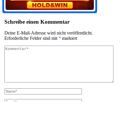
Schreibe einen Kommentar
Deine E-Mail-Adresse wird nicht veröffentlicht.
Erforderliche Felder sind mit
*
markiert
Speichere meinen Namen, meine E-Mail-
Adresse und meine Website in diesem Browser