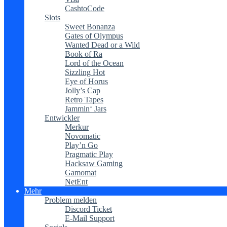
CashtoCode
Slots
Sweet Bonanza
Gates of Olympus
Wanted Dead or a Wild
Book of Ra
Lord of the Ocean
Sizzling Hot
Eye of Horus
Jolly’s Cap
Retro Tapes
Jammin‘ Jars
Entwickler
Merkur
Novomatic
Play’n Go
Pragmatic Play
Hacksaw Gaming
Gamomat
NetEnt
Mehr
Problem melden
Discord Ticket
E-Mail Support