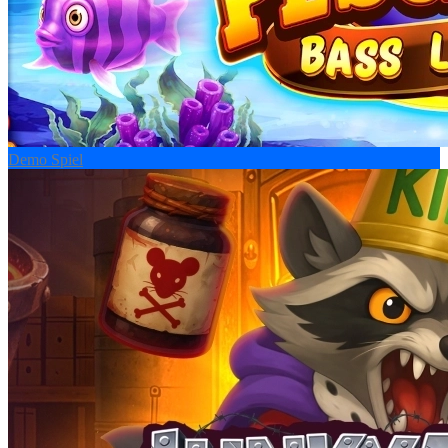
Demo Spiel