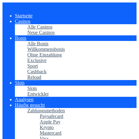
Startseite
Casinos
Alle Casinos
Neue Casinos
Bonis
Alle Bonis
Willkommensbonis
Ohne Einzahlung
Exclusive
Sport
Cashback
Reload
Slots
Slots
Entwickler
Analysen
Häufig gesucht
Zahlungsmethoden
Paysafecard
Apple Pay
Krypto
Mastercard
Visa