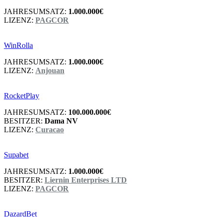
JAHRESUMSATZ:
1.000.000€
LIZENZ:
PAGCOR
WinRolla
JAHRESUMSATZ:
1.000.000€
LIZENZ:
Anjouan
RocketPlay
JAHRESUMSATZ:
100.000.000€
BESITZER:
Dama NV
LIZENZ:
Curacao
Supabet
JAHRESUMSATZ:
1.000.000€
BESITZER:
Liernin Enterprises LTD
LIZENZ:
PAGCOR
DazardBet