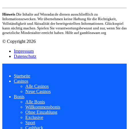
Hinweis
Die Inhalte auf Winradar.de dienen ausschließlich zu
Informationszwecken. Wir übernehmen keine Haftung für die Richtigkeit,
Vollständigkeit und Aktualität der bereitgestellten Informationen. Glücksspiel
kann süchtig machen. Spielen Sie verantwortungsbewusst und nur, wenn Sie das
gesetzliche Mindestalter erreicht haben. Hilfe auf gambleaware.org
© Copyright 2026
Impressum
Datenschutz
Startseite
Casinos
Alle Casinos
Neue Casinos
Bonis
Alle Bonis
Willkommensbonis
Ohne Einzahlung
Exclusive
Sport
Cashback