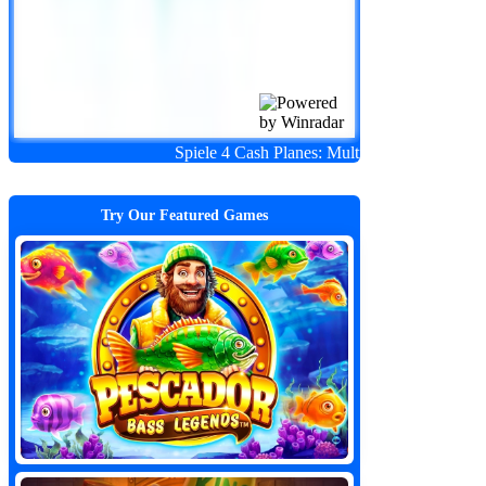
Spiele 4 Cash Planes: Multiplayer mit Echtgeld
Try Our Featured Games