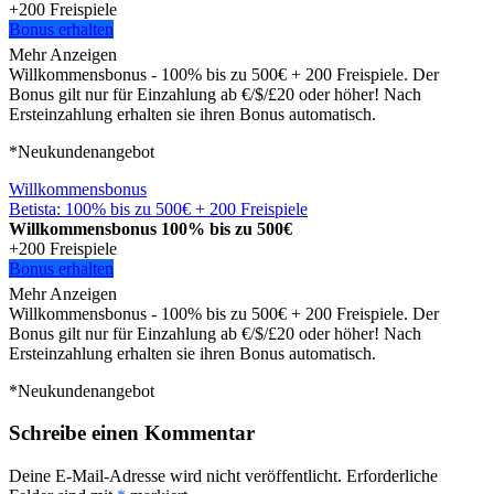
+200 Freispiele
Bonus erhalten
Mehr Anzeigen
Willkommensbonus - 100% bis zu 500€ + 200 Freispiele. Der
Bonus gilt nur für Einzahlung ab €/$/£20 oder höher! Nach
Ersteinzahlung erhalten sie ihren Bonus automatisch.
*Neukundenangebot
Willkommensbonus
Betista: 100% bis zu 500€ + 200 Freispiele
Willkommensbonus 100% bis zu 500€
+200 Freispiele
Bonus erhalten
Mehr Anzeigen
Willkommensbonus - 100% bis zu 500€ + 200 Freispiele. Der
Bonus gilt nur für Einzahlung ab €/$/£20 oder höher! Nach
Ersteinzahlung erhalten sie ihren Bonus automatisch.
*Neukundenangebot
Schreibe einen Kommentar
Deine E-Mail-Adresse wird nicht veröffentlicht.
Erforderliche