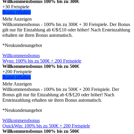
Willkommensbonus 100% bis zu 300€
+30 Freispiele
Bonus erhalten
Mehr Anzeigen
Willkommensbonus - 100% bis zu 300€ + 30 Freispiele. Der Bonus
gilt nur für Einzahlung ab €/$/£10 oder höher! Nach Ersteinzahlung
erhalten sie ihren Bonus automatisch.
*Neukundenangebot
Willkommensbonus
Wyns: 100% bis zu 500€ + 200 Freispiele
Willkommensbonus 100% bis zu 500€
+200 Freispiele
Bonus erhalten
Mehr Anzeigen
Willkommensbonus - 100% bis zu 500€ + 200 Freispiele. Der
Bonus gilt nur für Einzahlung ab €/$/£20 oder höher! Nach
Ersteinzahlung erhalten sie ihren Bonus automatisch.
*Neukundenangebot
Willkommensbonus
QuickWin: 100% bis zu 500€ + 200 Freispiele
Willkommensbonus 100% bis zu 500€