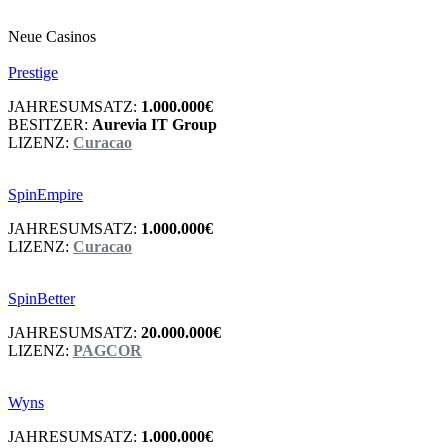
Neue Casinos
Prestige
JAHRESUMSATZ:
1.000.000€
BESITZER:
Aurevia IT Group
LIZENZ:
Curacao
SpinEmpire
JAHRESUMSATZ:
1.000.000€
LIZENZ:
Curacao
SpinBetter
JAHRESUMSATZ:
20.000.000€
LIZENZ:
PAGCOR
Wyns
JAHRESUMSATZ:
1.000.000€