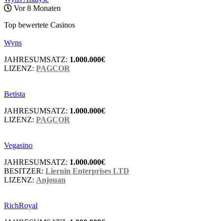
Vor 8 Monaten
Top bewertete Casinos
Wyns
JAHRESUMSATZ:
1.000.000€
LIZENZ:
PAGCOR
Betista
JAHRESUMSATZ:
1.000.000€
LIZENZ:
PAGCOR
Vegasino
JAHRESUMSATZ:
1.000.000€
BESITZER:
Liernin Enterprises LTD
LIZENZ:
Anjouan
RichRoyal