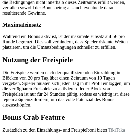
die Bedingungen nicht innerhalb dieses Zeitraums erfüllt werden,
verfallen sowohl der Bonusbetrag als auch eventuelle daraus
resultierende Gewinne.
Maximaleinsatz
Während ein Bonus aktiv ist, ist der maximale Einsatz auf 5€ pro
Runde begrenzt. Dies soll verhindern, dass Spieler riskante Wetten
platzieren, um die Umsatzbedingungen schneller zu erfüllen.
Nutzung der Freispiele
Die Freispiele werden nach der qualifizierenden Einzahlung in
Blöcken von 20 pro Tag über einen Zeitraum von 10 Tagen
vergeben. Spieler müssen sich jeden Tag in ihr Profil einloggen, um
die verfügbaren Freispiele zu aktivieren. Jeder Block von
Freispielen ist nur für 24 Stunden gültig, sodass es wichtig ist, diese
regelmäßig einzufordern, um das volle Potenzial des Bonus
auszuschöpfen.
Bonus Crab Feature
Zusätzlich zu den Einzahlungs- und Freispielboni bietet
TikiTaka