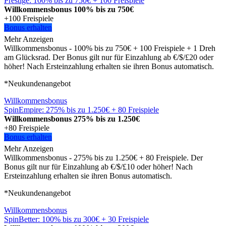
Prestige: 100% bis zu 750€ + 100 Freispiele
Willkommensbonus 100% bis zu 750€
+100 Freispiele
Bonus erhalten
Mehr Anzeigen
Willkommensbonus - 100% bis zu 750€ + 100 Freispiele + 1 Dreh
am Glücksrad. Der Bonus gilt nur für Einzahlung ab €/$/£20 oder
höher! Nach Ersteinzahlung erhalten sie ihren Bonus automatisch.
*Neukundenangebot
Willkommensbonus
SpinEmpire: 275% bis zu 1.250€ + 80 Freispiele
Willkommensbonus 275% bis zu 1.250€
+80 Freispiele
Bonus erhalten
Mehr Anzeigen
Willkommensbonus - 275% bis zu 1.250€ + 80 Freispiele. Der
Bonus gilt nur für Einzahlung ab €/$/£10 oder höher! Nach
Ersteinzahlung erhalten sie ihren Bonus automatisch.
*Neukundenangebot
Willkommensbonus
SpinBetter: 100% bis zu 300€ + 30 Freispiele