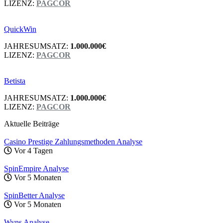
LIZENZ:
PAGCOR
QuickWin
JAHRESUMSATZ:
1.000.000€
LIZENZ:
PAGCOR
Betista
JAHRESUMSATZ:
1.000.000€
LIZENZ:
PAGCOR
Aktuelle Beiträge
Casino Prestige Zahlungsmethoden Analyse
Vor 4 Tagen
SpinEmpire Analyse
Vor 5 Monaten
SpinBetter Analyse
Vor 5 Monaten
Wyns Analyse