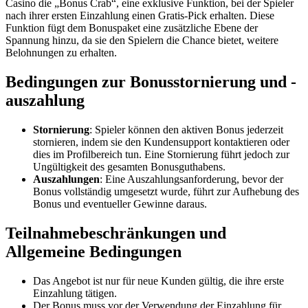
Casino die „Bonus Crab“, eine exklusive Funktion, bei der Spieler
nach ihrer ersten Einzahlung einen Gratis-Pick erhalten. Diese
Funktion fügt dem Bonuspaket eine zusätzliche Ebene der
Spannung hinzu, da sie den Spielern die Chance bietet, weitere
Belohnungen zu erhalten.
Bedingungen zur Bonusstornierung und -
auszahlung
Stornierung
: Spieler können den aktiven Bonus jederzeit
stornieren, indem sie den Kundensupport kontaktieren oder
dies im Profilbereich tun. Eine Stornierung führt jedoch zur
Ungültigkeit des gesamten Bonusguthabens.
Auszahlungen
: Eine Auszahlungsanforderung, bevor der
Bonus vollständig umgesetzt wurde, führt zur Aufhebung des
Bonus und eventueller Gewinne daraus.
Teilnahmebeschränkungen und
Allgemeine Bedingungen
Das Angebot ist nur für neue Kunden gültig, die ihre erste
Einzahlung tätigen.
Der Bonus muss vor der Verwendung der Einzahlung für