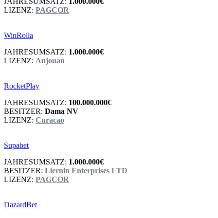
JAHRESUMSATZ:
1.000.000€
LIZENZ:
PAGCOR
WinRolla
JAHRESUMSATZ:
1.000.000€
LIZENZ:
Anjouan
RocketPlay
JAHRESUMSATZ:
100.000.000€
BESITZER:
Dama NV
LIZENZ:
Curacao
Supabet
JAHRESUMSATZ:
1.000.000€
BESITZER:
Liernin Enterprises LTD
LIZENZ:
PAGCOR
DazardBet