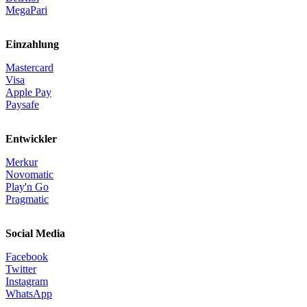
MegaPari
Einzahlung
Mastercard
Visa
Apple Pay
Paysafe
Entwickler
Merkur
Novomatic
Play'n Go
Pragmatic
Social Media
Facebook
Twitter
Instagram
WhatsApp