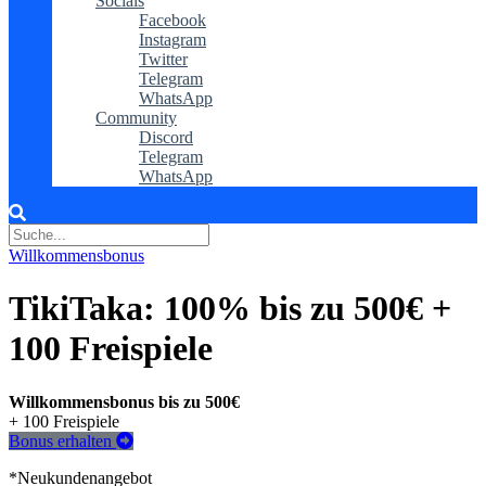
Socials
Facebook
Instagram
Twitter
Telegram
WhatsApp
Community
Discord
Telegram
WhatsApp
Willkommensbonus
TikiTaka: 100% bis zu 500€ +
100 Freispiele
Willkommensbonus bis zu 500€
+ 100 Freispiele
Bonus erhalten
*Neukundenangebot