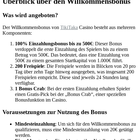
Überblick über den Willkommensbonus
Was wird angeboten?
Der Willkommensbonus von
TikiTaka
Casino besteht aus mehreren
Komponenten:
100% Einzahlungsbonus bis zu 500€
: Dieser Bonus
verdoppelt die erste Einzahlung des Spielers bis zu einem
Betrag von 500€. Das bedeutet, dass eine Einzahlung von
500€ zu einem gesamten Startkapital von 1.000€ führt.
200 Freispiele
: Die Freispiele werden in Blöcken von 20 pro
Tag über zehn Tage hinweg ausgegeben, was insgesamt 200
Freispielen entspricht. Diese sind jeweils 24 Stunden lang
verfügbar.
1 Bonus Crab
: Bei der ersten Einzahlung erhalten Spieler
einen Gratis-Pick bei der „Bonus Crab“, einer speziellen
Bonusfunktion im Casino.
Voraussetzungen zur Nutzung des Bonus
Mindesteinzahlung
: Um sich für den Willkommensbonus zu
qualifizieren, muss eine Mindesteinzahlung von 20€ getätigt
werden.