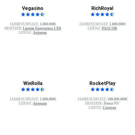
Vegasino
RichRoyal
JAHRESUMSATZ:
1.000.000€
JAHRESUMSATZ:
1.000.000€
BESITZER:
Liernin Enterprises LTD
LIZENZ:
PAGCOR
LIZENZ:
Anjouan
WinRolla
RocketPlay
JAHRESUMSATZ:
1.000.000€
JAHRESUMSATZ:
100.000.000€
LIZENZ:
Anjouan
BESITZER:
Dama NV
LIZENZ:
Curacao