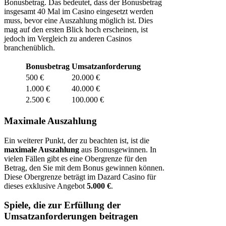
Bonusbetrag. Das bedeutet, dass der Bonusbetrag
insgesamt 40 Mal im Casino eingesetzt werden
muss, bevor eine Auszahlung möglich ist. Dies
mag auf den ersten Blick hoch erscheinen, ist
jedoch im Vergleich zu anderen Casinos
branchenüblich.
Bonusbetrag
Umsatzanforderung
500 €
20.000 €
1.000 €
40.000 €
2.500 €
100.000 €
Maximale Auszahlung
Ein weiterer Punkt, der zu beachten ist, ist die
maximale Auszahlung
aus Bonusgewinnen. In
vielen Fällen gibt es eine Obergrenze für den
Betrag, den Sie mit dem Bonus gewinnen können.
Diese Obergrenze beträgt im Dazard Casino für
dieses exklusive Angebot
5.000 €
.
Spiele, die zur Erfüllung der
Umsatzanforderungen beitragen