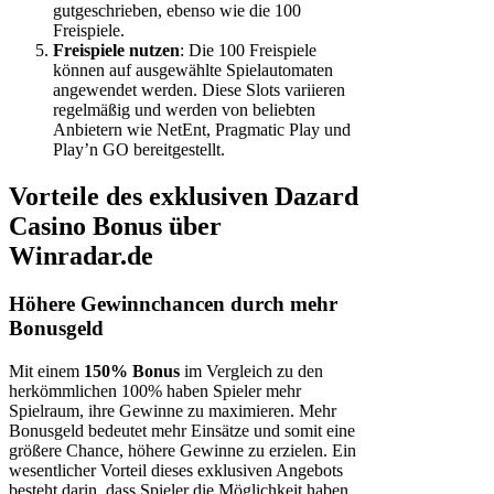
gutgeschrieben, ebenso wie die 100
Freispiele.
Freispiele nutzen
: Die 100 Freispiele
können auf ausgewählte Spielautomaten
angewendet werden. Diese Slots variieren
regelmäßig und werden von beliebten
Anbietern wie NetEnt, Pragmatic Play und
Play’n GO bereitgestellt.
Vorteile des exklusiven Dazard
Casino Bonus über
Winradar.de
Höhere Gewinnchancen durch mehr
Bonusgeld
Mit einem
150% Bonus
im Vergleich zu den
herkömmlichen 100% haben Spieler mehr
Spielraum, ihre Gewinne zu maximieren. Mehr
Bonusgeld bedeutet mehr Einsätze und somit eine
größere Chance, höhere Gewinne zu erzielen. Ein
wesentlicher Vorteil dieses exklusiven Angebots
besteht darin, dass Spieler die Möglichkeit haben,