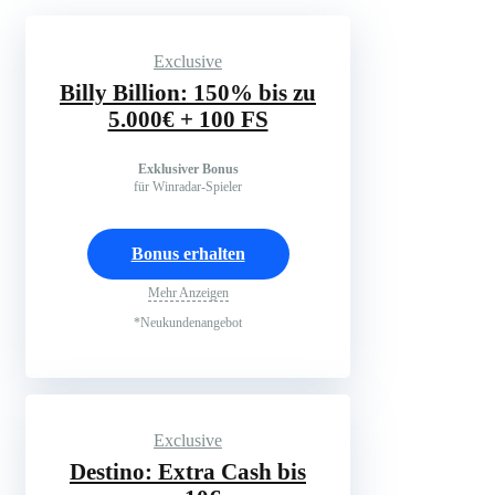
Exclusive
Billy Billion: 150% bis zu
5.000€ + 100 FS
Exklusiver Bonus
für Winradar-Spieler
Bonus erhalten
Mehr Anzeigen
*Neukundenangebot
Exclusive
Destino: Extra Cash bis