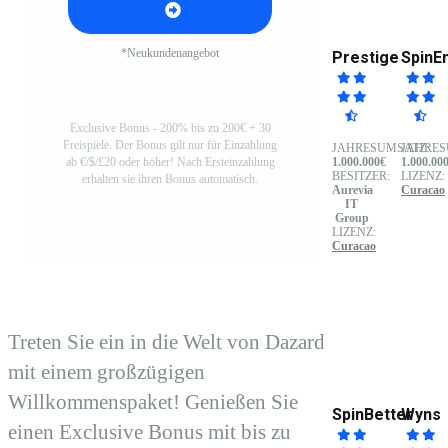
*Neukundenangebot
Prestige
SpinE
Exclusive Bonus - 200% bis zu 200€ + 30
Freispiele. Der Bonus gilt nur für Einzahlung
JAHRESUMSATZ:
JAHRES
1.000.000€
1.000.00
ab €/$/£20 oder höher! Nach Ersteinzahlung
BESITZER:
LIZENZ:
erhalten sie ihren Bonus automatisch.
Aurevia
Curacao
IT
Group
LIZENZ:
Curacao
Treten Sie ein in die Welt von Dazard
mit einem großzügigen
Willkommenspaket! Genießen Sie
SpinBetter
Wyns
einen Exclusive Bonus mit bis zu