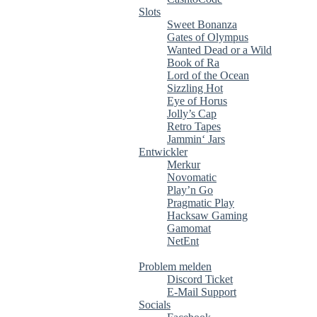
Slots
Sweet Bonanza
Gates of Olympus
Wanted Dead or a Wild
Book of Ra
Lord of the Ocean
Sizzling Hot
Eye of Horus
Jolly’s Cap
Retro Tapes
Jammin‘ Jars
Entwickler
Merkur
Novomatic
Play’n Go
Pragmatic Play
Hacksaw Gaming
Gamomat
NetEnt
Mehr
Problem melden
Discord Ticket
E-Mail Support
Socials