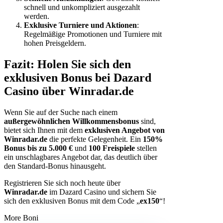
schnell und unkompliziert ausgezahlt
werden.
Exklusive Turniere und Aktionen
:
Regelmäßige Promotionen und Turniere mit
hohen Preisgeldern.
Fazit: Holen Sie sich den
exklusiven Bonus bei Dazard
Casino über Winradar.de
Wenn Sie auf der Suche nach einem
außergewöhnlichen Willkommensbonus
sind,
bietet sich Ihnen mit dem
exklusiven Angebot von
Winradar.de
die perfekte Gelegenheit. Ein
150%
Bonus bis zu 5.000 €
und
100 Freispiele
stellen
ein unschlagbares Angebot dar, das deutlich über
den Standard-Bonus hinausgeht.
Registrieren Sie sich noch heute über
Winradar.de
im Dazard Casino und sichern Sie
sich den exklusiven Bonus mit dem Code „
ex150
“!
More Boni