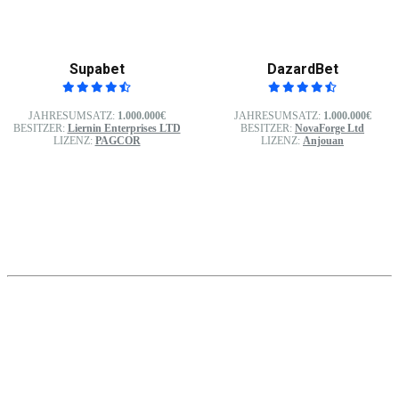
Supabet
DazardBet
JAHRESUMSATZ:
1.000.000€
JAHRESUMSATZ:
1.000.000€
BESITZER:
Liernin Enterprises LTD
BESITZER:
NovaForge Ltd
LIZENZ:
PAGCOR
LIZENZ:
Anjouan