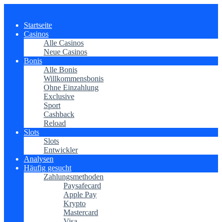
Startseite
Casinos
Alle Casinos
Neue Casinos
Bonis
Alle Bonis
Willkommensbonis
Ohne Einzahlung
Exclusive
Sport
Cashback
Reload
Slots
Slots
Entwickler
Analysen
Häufig gesucht
Zahlungsmethoden
Paysafecard
Apple Pay
Krypto
Mastercard
Visa