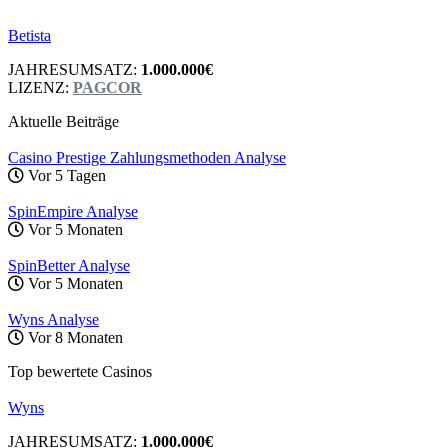
Betista
JAHRESUMSATZ:
1.000.000€
LIZENZ:
PAGCOR
Aktuelle Beiträge
Casino Prestige Zahlungsmethoden Analyse
Vor 5 Tagen
SpinEmpire Analyse
Vor 5 Monaten
SpinBetter Analyse
Vor 5 Monaten
Wyns Analyse
Vor 8 Monaten
Top bewertete Casinos
Wyns
JAHRESUMSATZ:
1.000.000€