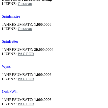
LIZENZ:
Curacao
SpinEmpire
JAHRESUMSATZ:
1.000.000€
LIZENZ:
Curacao
SpinBetter
JAHRESUMSATZ:
20.000.000€
LIZENZ:
PAGCOR
Wyns
JAHRESUMSATZ:
1.000.000€
LIZENZ:
PAGCOR
QuickWin
JAHRESUMSATZ:
1.000.000€
LIZENZ:
PAGCOR