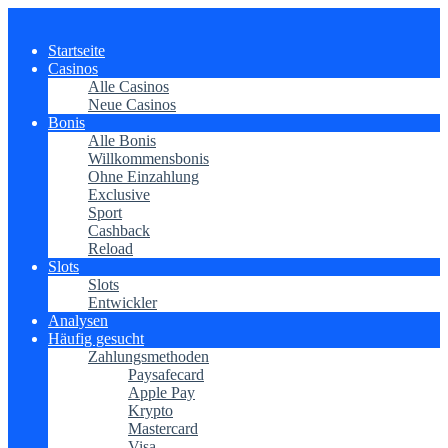
Startseite
Casinos
Alle Casinos
Neue Casinos
Bonis
Alle Bonis
Willkommensbonis
Ohne Einzahlung
Exclusive
Sport
Cashback
Reload
Slots
Slots
Entwickler
Analysen
Häufig gesucht
Zahlungsmethoden
Paysafecard
Apple Pay
Krypto
Mastercard
Visa