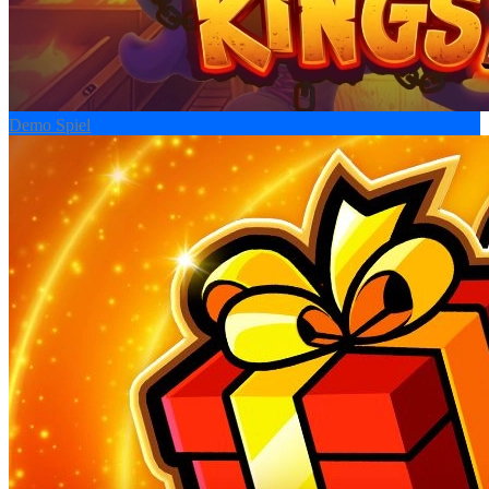
Demo Spiel