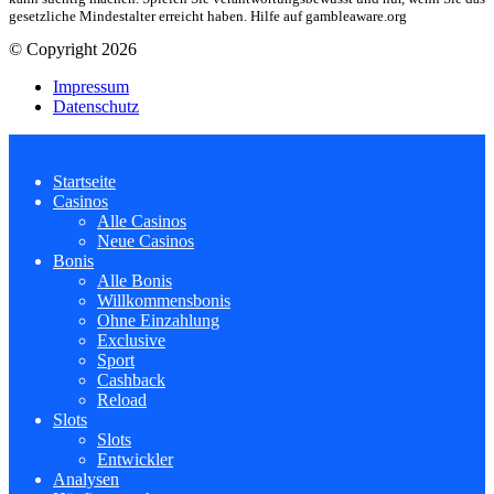
gesetzliche Mindestalter erreicht haben. Hilfe auf gambleaware.org
© Copyright 2026
Impressum
Datenschutz
Startseite
Casinos
Alle Casinos
Neue Casinos
Bonis
Alle Bonis
Willkommensbonis
Ohne Einzahlung
Exclusive
Sport
Cashback
Reload
Slots
Slots
Entwickler
Analysen