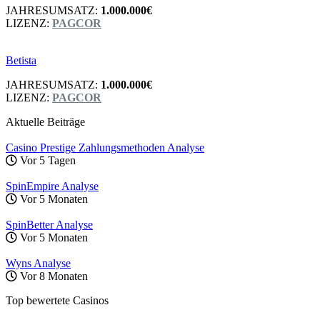
JAHRESUMSATZ:
1.000.000€
LIZENZ:
PAGCOR
Betista
JAHRESUMSATZ:
1.000.000€
LIZENZ:
PAGCOR
Aktuelle Beiträge
Casino Prestige Zahlungsmethoden Analyse
Vor 5 Tagen
SpinEmpire Analyse
Vor 5 Monaten
SpinBetter Analyse
Vor 5 Monaten
Wyns Analyse
Vor 8 Monaten
Top bewertete Casinos