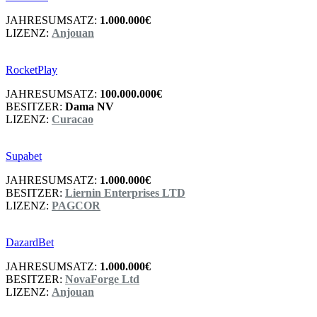
JAHRESUMSATZ:
1.000.000€
LIZENZ:
Anjouan
RocketPlay
JAHRESUMSATZ:
100.000.000€
BESITZER:
Dama NV
LIZENZ:
Curacao
Supabet
JAHRESUMSATZ:
1.000.000€
BESITZER:
Liernin Enterprises LTD
LIZENZ:
PAGCOR
DazardBet
JAHRESUMSATZ:
1.000.000€
BESITZER:
NovaForge Ltd
LIZENZ:
Anjouan