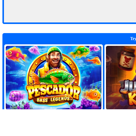
Tr
Schreibe einen Kommentar
Deine E-Mail-Adresse wird nicht veröffentlicht.
Erforderliche Feld