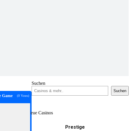
Suchen
Suchen
e Game
(
0
Votes)
Neue Casinos
Prestige