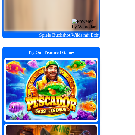
Spiele Buckshot Wilds mit Echtgeld
Try Our Featured Games