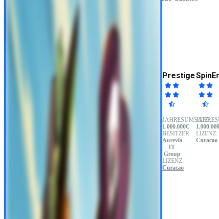
Prestige
SpinE
JAHRESUMSATZ:
JAHRES
1.000.000€
1.000.00
BESITZER:
LIZENZ:
Aurevia
Curacao
IT
Group
LIZENZ:
Curacao