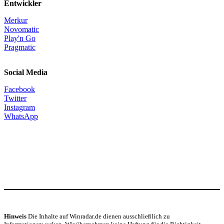
Entwickler
Merkur
Novomatic
Play'n Go
Pragmatic
Social Media
Facebook
Twitter
Instagram
WhatsApp
Hinweis
Die Inhalte auf Winradar.de dienen ausschließlich zu