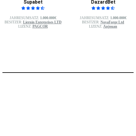
Supabet
DazardBet
JAHRESUMSATZ:
1.000.000€
JAHRESUMSATZ:
1.000.000€
BESITZER:
Liernin Enterprises LTD
BESITZER:
NovaForge Ltd
LIZENZ:
PAGCOR
LIZENZ:
Anjouan