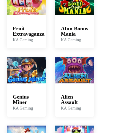
Fruit
Afun Bonus
Extravaganza
Mania
KA Gaming
KA Gaming
Genius
Alien
Miner
Assault
KA Gaming
KA Gaming