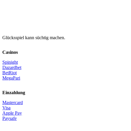
Glücksspiel kann süchtig machen.
Casinos
Spinight
Dazardbet
BetRiot
MegaPari
Einzahlung
Mastercard
Visa
Apple Pay
Paysafe