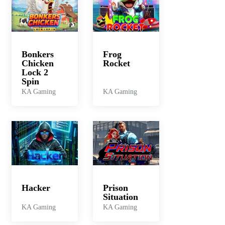
Bonkers
Frog
Chicken
Rocket
Lock 2
Spin
KA Gaming
KA Gaming
Hacker
Prison
Situation
KA Gaming
KA Gaming