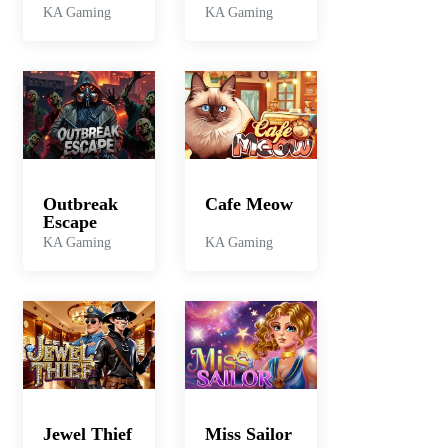
KA Gaming
KA Gaming
Outbreak
Cafe Meow
Escape
KA Gaming
KA Gaming
Jewel Thief
Miss Sailor