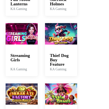
Lanterns
Holmes
KA Gaming
KA Gaming
Streaming
Thief Dog
Girls
Buy
Feature
KA Gaming
KA Gaming