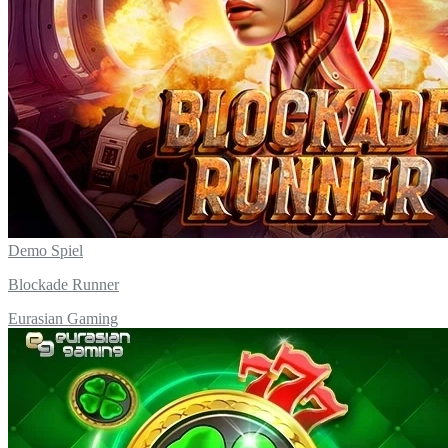
Demo Spiel
Blockade Runner
Eurasian Gaming