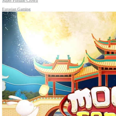
Super Fortune Crown
Eurasian Gaming