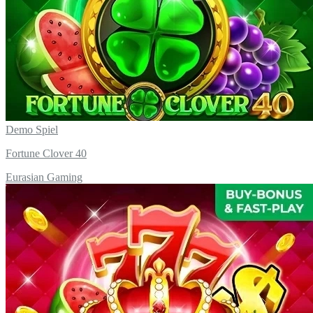
Demo Spiel
Fortune Clover 40
Eurasian Gaming