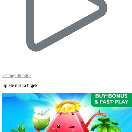
Echtgeldmodus
Spiele mit Echtgeld