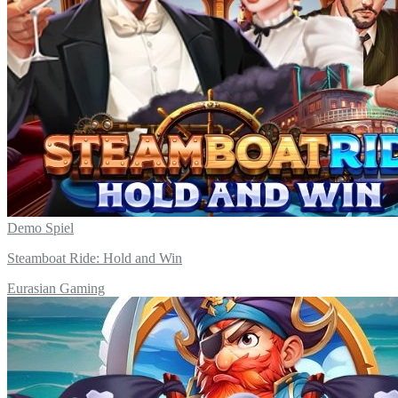
Demo Spiel
Steamboat Ride: Hold and Win
Eurasian Gaming