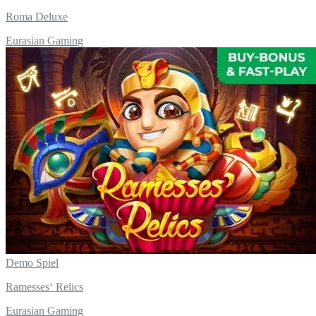
Roma Deluxe
Eurasian Gaming
Demo Spiel
Ramesses‘ Relics
Eurasian Gaming