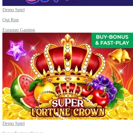
Demo Spiel
Out Run
Eurasian Gaming
Demo Spiel