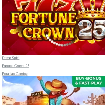
Demo Spiel
Fortune Crown 25
Eurasian Gaming