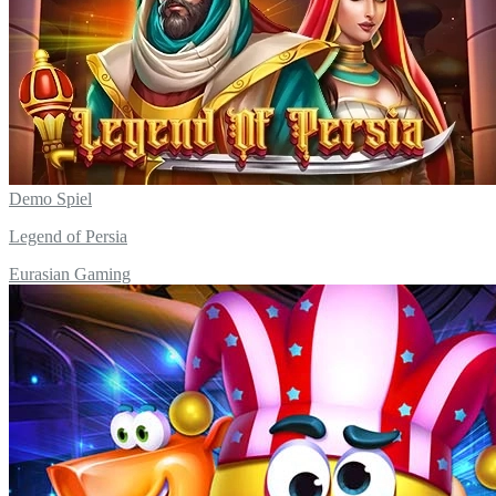
Demo Spiel
Legend of Persia
Eurasian Gaming