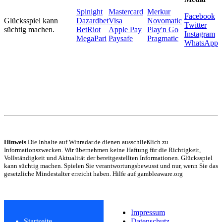
Spinight
Mastercard
Merkur
Facebook
Glücksspiel kann
Dazardbet
Visa
Novomatic
Twitter
süchtig machen.
BetRiot
Apple Pay
Play'n Go
Instagram
MegaPari
Paysafe
Pragmatic
WhatsApp
Hinweis
Die Inhalte auf Winradar.de dienen ausschließlich zu
Informationszwecken. Wir übernehmen keine Haftung für die Richtigkeit,
Vollständigkeit und Aktualität der bereitgestellten Informationen. Glücksspiel
kann süchtig machen. Spielen Sie verantwortungsbewusst und nur, wenn Sie das
gesetzliche Mindestalter erreicht haben. Hilfe auf gambleaware.org
© Copyright 2026
Impressum
Startseite
Datenschutz