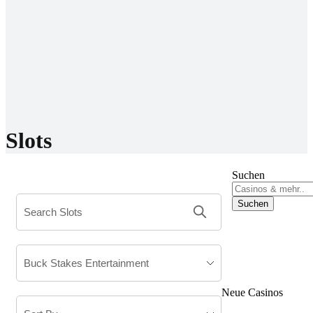
Facebook
Instagram
Twitter
Telegram
WhatsApp
Community
Discord
Telegram
WhatsApp
Slots
Suchen
Suchen
Neue Casinos