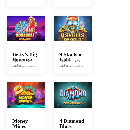
Betty’s Big
9 Skulls of
Bonanza
Gold
Buck Stakes
Buck Stakes
Entertainment
Entertainment
Money
4 Diamond
Mines
Blues