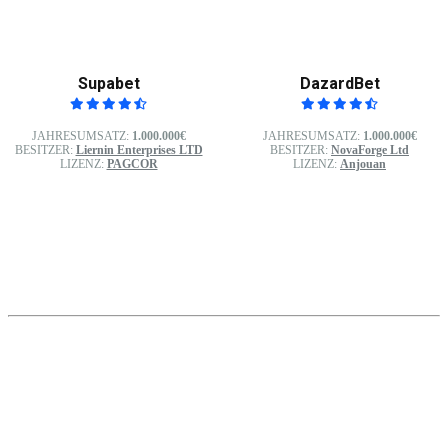
Supabet
DazardBet
JAHRESUMSATZ:
1.000.000€
JAHRESUMSATZ:
1.000.000€
BESITZER:
Liernin Enterprises LTD
BESITZER:
NovaForge Ltd
LIZENZ:
PAGCOR
LIZENZ:
Anjouan