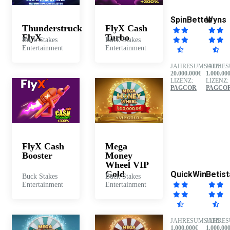
SpinBetter
Wyns
Thunderstruck
FlyX Cash
FlyX
Turbo
Buck Stakes
Buck Stakes
Entertainment
Entertainment
JAHRESUMSATZ:
JAHRES
20.000.000€
1.000.00
LIZENZ:
LIZENZ:
PAGCOR
PAGCO
FlyX Cash
Mega
Booster
Money
Wheel VIP
Gold
QuickWin
Betist
Buck Stakes
Buck Stakes
Entertainment
Entertainment
JAHRESUMSATZ:
JAHRES
1.000.000€
1.000.00