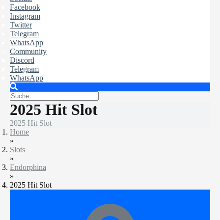
Facebook
Instagram
Twitter
Telegram
WhatsApp
Community
Discord
Telegram
WhatsApp
2025 Hit Slot
2025 Hit Slot
Home
»
Slots
»
Endorphina
»
2025 Hit Slot