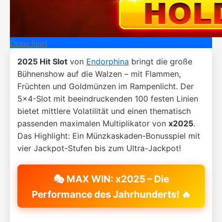
Demo Spiel
2025 Hit Slot
von
Endorphina
bringt die große
Bühnenshow auf die Walzen – mit Flammen,
Früchten und Goldmünzen im Rampenlicht. Der
5×4-Slot mit beeindruckenden 100 festen Linien
bietet mittlere Volatilität und einen thematisch
passenden maximalen Multiplikator von
x2025
.
Das Highlight: Ein Münzkaskaden-Bonusspiel mit
vier Jackpot-Stufen bis zum Ultra-Jackpot!
🎭 MAX WIN: x2025 – Die
Performance des Jahrhunderts! 🔥