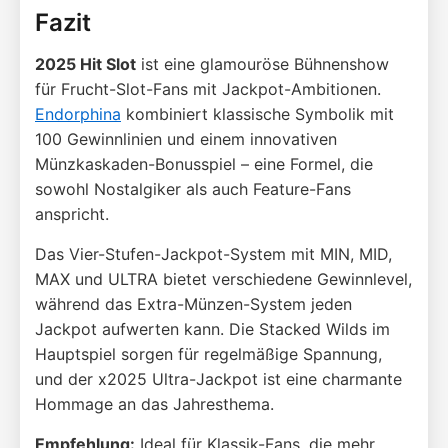
Release war am 10. April 2025. Endorphina
Fazit
Jede weitere:
Erhöht den Multiplikator
feiert damit das Jahr 2025 mit einem
um +1
2025 Hit Slot
thematisch passenden Max Win von x2025.
ist eine glamouröse Bühnenshow
So können auch „kleinere“ Jackpots
für Frucht-Slot-Fans mit Jackpot-Ambitionen.
Mehr Infos auf der
offiziellen Spielseite
.
deutlich aufgewertet werden!
Endorphina
kombiniert klassische Symbolik mit
100 Gewinnlinien und einem innovativen
Münzkaskaden-Bonusspiel – eine Formel, die
sowohl Nostalgiker als auch Feature-Fans
anspricht.
Das Vier-Stufen-Jackpot-System mit MIN, MID,
MAX und ULTRA bietet verschiedene Gewinnlevel,
während das Extra-Münzen-System jeden
Jackpot aufwerten kann. Die Stacked Wilds im
Hauptspiel sorgen für regelmäßige Spannung,
und der x2025 Ultra-Jackpot ist eine charmante
Hommage an das Jahresthema.
Empfehlung:
Ideal für Klassik-Fans, die mehr