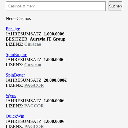
Suchen
Neue Casinos
Prestige
JAHRESUMSATZ:
1.000.000€
BESITZER:
Aurevia IT Group
LIZENZ:
Curacao
SpinEmpire
JAHRESUMSATZ:
1.000.000€
LIZENZ:
Curacao
SpinBetter
JAHRESUMSATZ:
20.000.000€
LIZENZ:
PAGCOR
Wyns
JAHRESUMSATZ:
1.000.000€
LIZENZ:
PAGCOR
QuickWin
JAHRESUMSATZ:
1.000.000€
LIZENZ:
PAGCOR