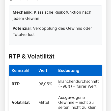
Mechanik:
Klassische Risikofunktion nach
jedem Gewinn
Potenzial:
Verdopplung des Gewinns oder
Totalverlust
RTP & Volatilität
Kennzahl
Wert
Bedeutung
Branchendurchschnitt
RTP
96,05%
(~96%) – fairer Wert
Ausgewogene
Volatilität
Mittel
Gewinne – nicht zu
selten, nicht zu klein