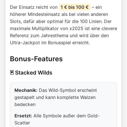
Der Einsatz reicht von
1 € bis 100 €
– ein
höherer Mindesteinsatz als bei vielen anderen
Slots, dafür aber optimal für die 100 Linien. Der
maximale Multiplikator von x2025 ist eine clevere
Referenz zum Jahresthema und wird über den
Ultra-Jackpot im Bonusspiel erreicht.
Bonus-Features
🃏 Stacked Wilds
Mechanik:
Das Wild-Symbol erscheint
gestapelt und kann komplette Walzen
bedecken
Ersetzt:
Alle Symbole außer dem Gold-
Scatter