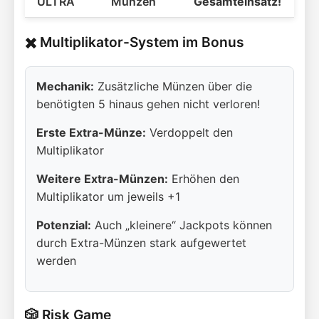
ULTRA
Münzen
Gesamteinsatz!
✖️ Multiplikator-System im Bonus
Mechanik:
Zusätzliche Münzen über die
benötigten 5 hinaus gehen nicht verloren!
Erste Extra-Münze:
Verdoppelt den
Multiplikator
Weitere Extra-Münzen:
Erhöhen den
Multiplikator um jeweils +1
Potenzial:
Auch „kleinere“ Jackpots können
durch Extra-Münzen stark aufgewertet
werden
🎲 Risk Game