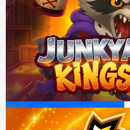
Demo Spiel