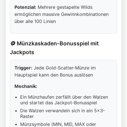
Potenzial:
Mehrere gestapelte Wilds
ermöglichen massive Gewinnkombinationen
über alle 100 Linien
🪙 Münzkaskaden-Bonusspiel mit
Jackpots
Trigger:
Jede Gold-Scatter-Münze im
Hauptspiel kann den Bonus auslösen
Mechanik:
Ein Münzhaufen zerfällt über den Walzen
und startet das Jackpot-Bonusspiel
Die Walzen verwandeln sich in ein 5×3-
Raster
Münzsymbole (MIN, MID, MAX oder