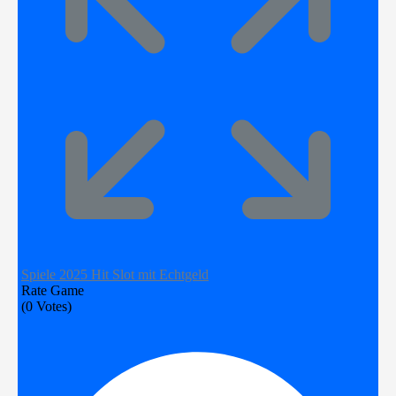
Spiele 2025 Hit Slot mit Echtgeld
Rate Game
(
0
Votes)