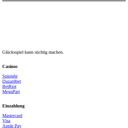
Glücksspiel kann süchtig machen.
Casinos
Spinight
Dazardbet
BetRiot
MegaPari
Einzahlung
Mastercard
Visa
Apple Pay