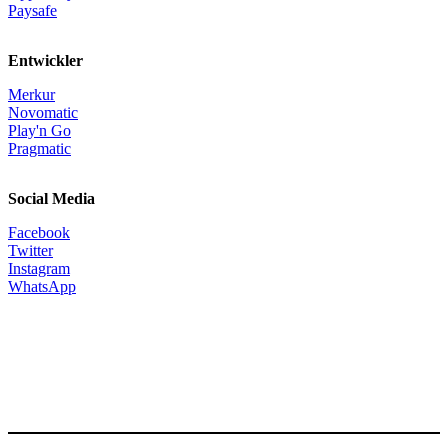
Paysafe
Entwickler
Merkur
Novomatic
Play'n Go
Pragmatic
Social Media
Facebook
Twitter
Instagram
WhatsApp