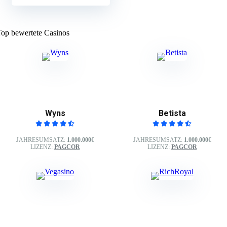
op bewertete Casinos
Wyns
Betista
JAHRESUMSATZ:
1.000.000€
JAHRESUMSATZ:
1.000.000€
LIZENZ:
PAGCOR
LIZENZ:
PAGCOR