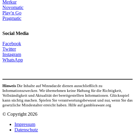
Merkur
Novomatic
Play'n Go
Pragmatic
Social Media
Facebook
Twitter
Instagram
WhatsApp
Hinweis
Die Inhalte auf Winradar.de dienen ausschließlich zu
Informationszwecken. Wir übernehmen keine Haftung für die Richtigkeit,
Vollständigkeit und Aktualität der bereitgestellten Informationen. Glücksspiel
kann süchtig machen. Spielen Sie verantwortungsbewusst und nur, wenn Sie das
gesetzliche Mindestalter erreicht haben. Hilfe auf gambleaware.org
© Copyright 2026
Impressum
Datenschutz