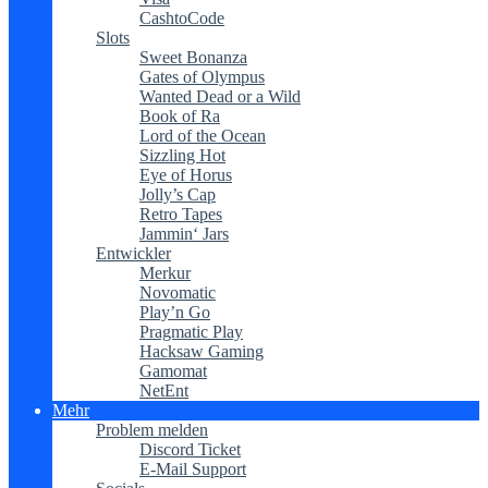
CashtoCode
Slots
Sweet Bonanza
Gates of Olympus
Wanted Dead or a Wild
Book of Ra
Lord of the Ocean
Sizzling Hot
Eye of Horus
Jolly’s Cap
Retro Tapes
Jammin‘ Jars
Entwickler
Merkur
Novomatic
Play’n Go
Pragmatic Play
Hacksaw Gaming
Gamomat
NetEnt
Mehr
Problem melden
Discord Ticket
E-Mail Support