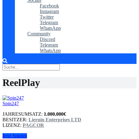
Socials
Facebook
Instagram
Twitter
Telegram
WhatsApp
Community
Discord
Telegram
WhatsApp
ReelPlay
Spin247
JAHRESUMSATZ:
1.000.000€
BESITZER:
Liernin Enterprises LTD
LIZENZ:
PAGCOR
Jetzt Spielen