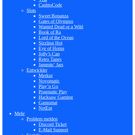
CashtoCode
Slots
Sweet Bonanza
Gates of Olympus
Wanted Dead or a Wild
Book of Ra
Lord of the Ocean
Sizzling Hot
Eye of Horus
Jolly’s Cap
Retro Tapes
Jammin‘ Jars
Entwickler
Merkur
Novomatic
Play’n Go
Pragmatic Play
Hacksaw Gaming
Gamomat
NetEnt
Mehr
Problem melden
Discord Ticket
E-Mail Support