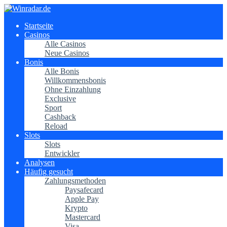
Startseite
Casinos
Alle Casinos
Neue Casinos
Bonis
Alle Bonis
Willkommensbonis
Ohne Einzahlung
Exclusive
Sport
Cashback
Reload
Slots
Slots
Entwickler
Analysen
Häufig gesucht
Zahlungsmethoden
Paysafecard
Apple Pay
Krypto
Mastercard
Visa