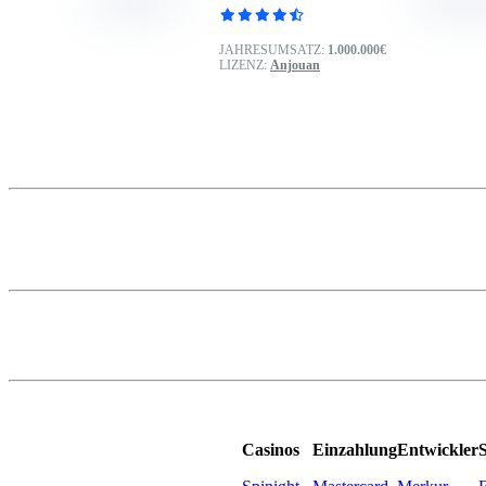
JAHRESUMSATZ:
1.000.000€
LIZENZ:
Anjouan
Casinos
Einzahlung
Entwickler