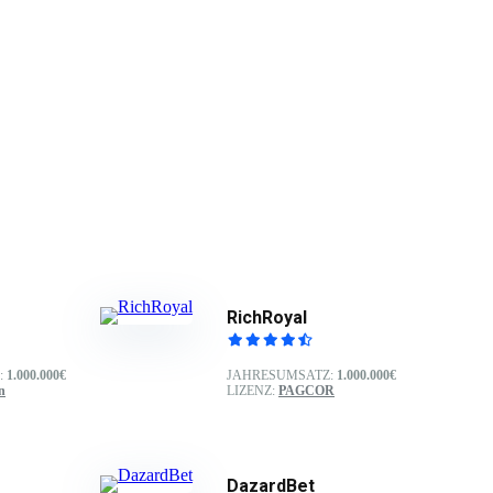
RichRoyal
:
1.000.000€
JAHRESUMSATZ:
1.000.000€
n
LIZENZ:
PAGCOR
DazardBet