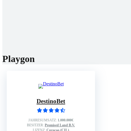
Com
Playgon
DestinoBet
JAHRESUMSATZ:
1.000.000€
BESITZER:
Promised Land B.V.
LIZENZ:
Curacao (CIL)