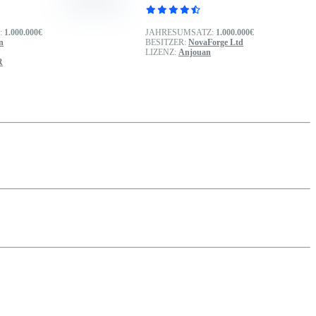
:
1.000.000€
JAHRESUMSATZ:
1.000.000€
n
BESITZER:
NovaForge Ltd
LIZENZ:
Anjouan
R