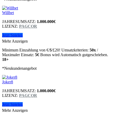
Willbet
JAHRESUMSATZ:
1.000.000€
LIZENZ:
PAGCOR
Jetzt Spielen
Mehr Anzeigen
Minimum Einzahlung von €/$/£20! Umsatzkriterien:
50x
/
Maximaler Einsatz:
5€
Bonus wird Automatisch gutgeschrieben.
18+
*Neukundenangebot
Joker8
JAHRESUMSATZ:
1.000.000€
LIZENZ:
PAGCOR
Jetzt Spielen
Mehr Anzeigen