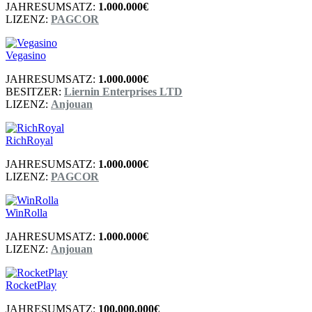
JAHRESUMSATZ:
1.000.000€
LIZENZ:
PAGCOR
Vegasino
JAHRESUMSATZ:
1.000.000€
BESITZER:
Liernin Enterprises LTD
LIZENZ:
Anjouan
RichRoyal
JAHRESUMSATZ:
1.000.000€
LIZENZ:
PAGCOR
WinRolla
JAHRESUMSATZ:
1.000.000€
LIZENZ:
Anjouan
RocketPlay
JAHRESUMSATZ:
100.000.000€