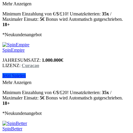
Mehr Anzeigen
Minimum Einzahlung von €/$/£10! Umsatzkriterien:
35x
/
Maximaler Einsatz:
5€
Bonus wird Automatisch gutgeschrieben.
18+
*Neukundenangebot
SpinEmpire
JAHRESUMSATZ:
1.000.000€
LIZENZ:
Curacao
Jetzt Spielen
Mehr Anzeigen
Minimum Einzahlung von €/$/£20! Umsatzkriterien:
35x
/
Maximaler Einsatz:
5€
Bonus wird Automatisch gutgeschrieben.
18+
*Neukundenangebot
SpinBetter