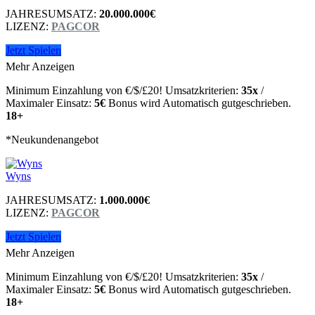
JAHRESUMSATZ:
20.000.000€
LIZENZ:
PAGCOR
Jetzt Spielen
Mehr Anzeigen
Minimum Einzahlung von €/$/£20! Umsatzkriterien:
35x
/
Maximaler Einsatz:
5€
Bonus wird Automatisch gutgeschrieben.
18+
*Neukundenangebot
Wyns
JAHRESUMSATZ:
1.000.000€
LIZENZ:
PAGCOR
Jetzt Spielen
Mehr Anzeigen
Minimum Einzahlung von €/$/£20! Umsatzkriterien:
35x
/
Maximaler Einsatz:
5€
Bonus wird Automatisch gutgeschrieben.
18+