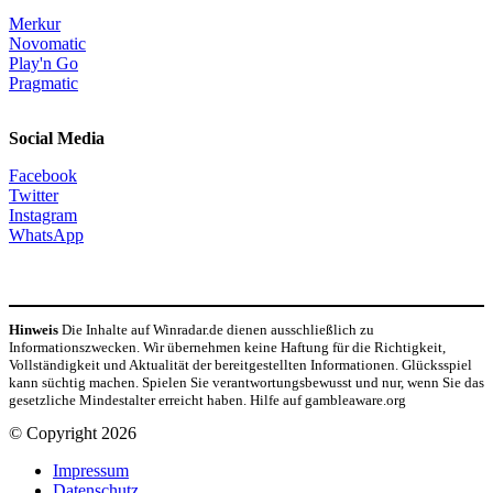
Merkur
Novomatic
Play'n Go
Pragmatic
Social Media
Facebook
Twitter
Instagram
WhatsApp
Hinweis
Die Inhalte auf Winradar.de dienen ausschließlich zu
Informationszwecken. Wir übernehmen keine Haftung für die Richtigkeit,
Vollständigkeit und Aktualität der bereitgestellten Informationen. Glücksspiel
kann süchtig machen. Spielen Sie verantwortungsbewusst und nur, wenn Sie das
gesetzliche Mindestalter erreicht haben. Hilfe auf gambleaware.org
© Copyright 2026
Impressum
Datenschutz