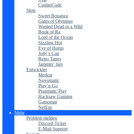
CashtoCode
Slots
Sweet Bonanza
Gates of Olympus
Wanted Dead or a Wild
Book of Ra
Lord of the Ocean
Sizzling Hot
Eye of Horus
Jolly’s Cap
Retro Tapes
Jammin‘ Jars
Entwickler
Merkur
Novomatic
Play’n Go
Pragmatic Play
Hacksaw Gaming
Gamomat
NetEnt
Mehr
Problem melden
Discord Ticket
E-Mail Support