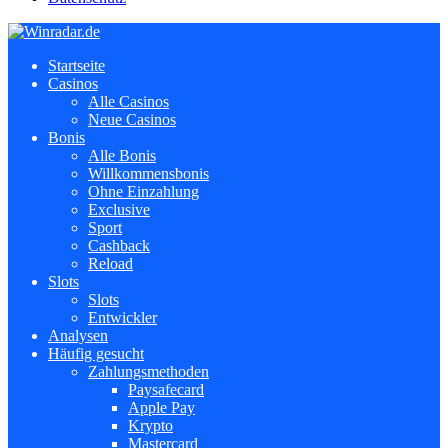
Startseite
Casinos
Alle Casinos
Neue Casinos
Bonis
Alle Bonis
Willkommensbonis
Ohne Einzahlung
Exclusive
Sport
Cashback
Reload
Slots
Slots
Entwickler
Analysen
Häufig gesucht
Zahlungsmethoden
Paysafecard
Apple Pay
Krypto
Mastercard