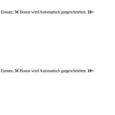
 Einsatz:
5€
Bonus wird Automatisch gutgeschrieben.
18+
 Einsatz:
5€
Bonus wird Automatisch gutgeschrieben.
18+