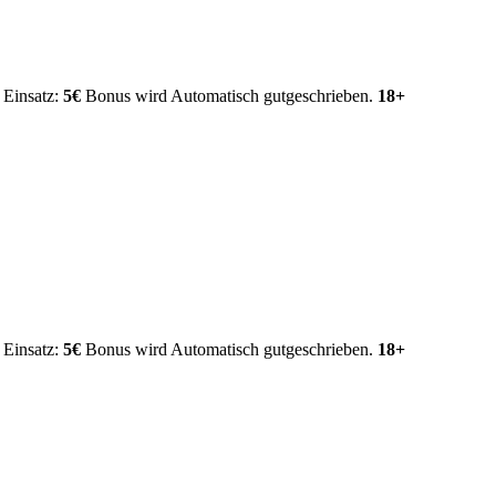
 Einsatz:
5€
Bonus wird Automatisch gutgeschrieben.
18+
 Einsatz:
5€
Bonus wird Automatisch gutgeschrieben.
18+