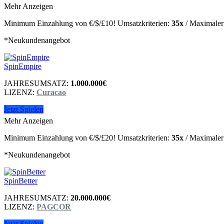
Mehr Anzeigen
Minimum Einzahlung von €/$/£10! Umsatzkriterien:
35x
/ Maximaler
*Neukundenangebot
SpinEmpire
JAHRESUMSATZ:
1.000.000€
LIZENZ:
Curacao
Jetzt Spielen
Mehr Anzeigen
Minimum Einzahlung von €/$/£20! Umsatzkriterien:
35x
/ Maximaler
*Neukundenangebot
SpinBetter
JAHRESUMSATZ:
20.000.000€
LIZENZ:
PAGCOR
Jetzt Spielen