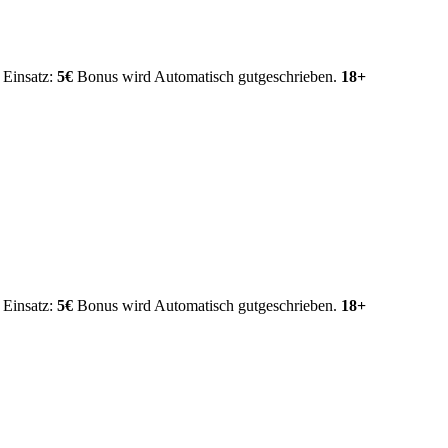
 Einsatz:
5€
Bonus wird Automatisch gutgeschrieben.
18+
 Einsatz:
5€
Bonus wird Automatisch gutgeschrieben.
18+