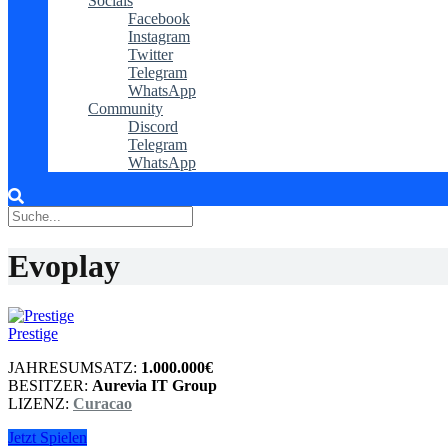
Socials
Facebook
Instagram
Twitter
Telegram
WhatsApp
Community
Discord
Telegram
WhatsApp
Evoplay
Prestige
JAHRESUMSATZ:
1.000.000€
BESITZER:
Aurevia IT Group
LIZENZ:
Curacao
Jetzt Spielen