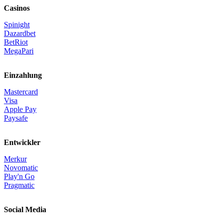
Casinos
Spinight
Dazardbet
BetRiot
MegaPari
Einzahlung
Mastercard
Visa
Apple Pay
Paysafe
Entwickler
Merkur
Novomatic
Play'n Go
Pragmatic
Social Media