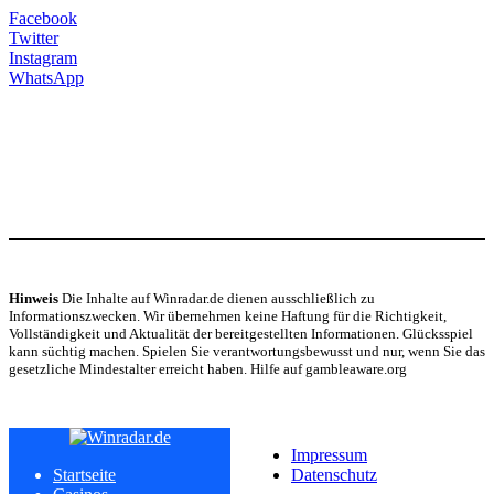
Facebook
Twitter
Instagram
WhatsApp
Hinweis
Die Inhalte auf Winradar.de dienen ausschließlich zu
Informationszwecken. Wir übernehmen keine Haftung für die Richtigkeit,
Vollständigkeit und Aktualität der bereitgestellten Informationen. Glücksspiel
kann süchtig machen. Spielen Sie verantwortungsbewusst und nur, wenn Sie das
gesetzliche Mindestalter erreicht haben. Hilfe auf gambleaware.org
© Copyright 2026
Impressum
Startseite
Datenschutz