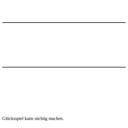
Glücksspiel kann süchtig machen.