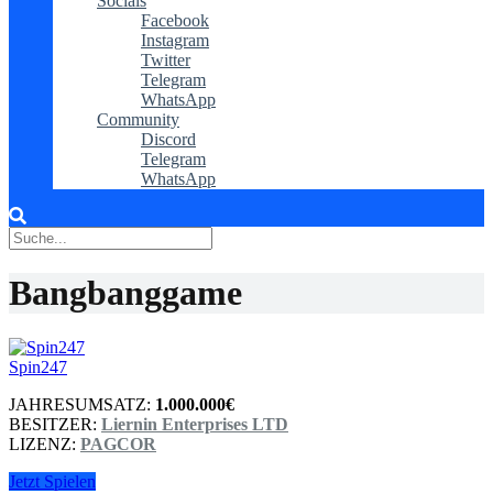
Socials
Facebook
Instagram
Twitter
Telegram
WhatsApp
Community
Discord
Telegram
WhatsApp
Bangbanggame
Spin247
JAHRESUMSATZ:
1.000.000€
BESITZER:
Liernin Enterprises LTD
LIZENZ:
PAGCOR
Jetzt Spielen