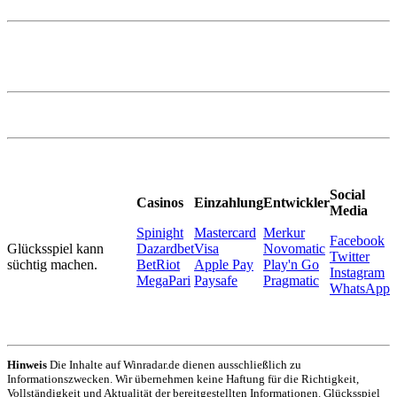
Social
Casinos
Einzahlung
Entwickler
Media
Spinight
Mastercard
Merkur
Facebook
Glücksspiel kann
Dazardbet
Visa
Novomatic
Twitter
süchtig machen.
BetRiot
Apple Pay
Play'n Go
Instagram
MegaPari
Paysafe
Pragmatic
WhatsApp
Hinweis
Die Inhalte auf Winradar.de dienen ausschließlich zu
Informationszwecken. Wir übernehmen keine Haftung für die Richtigkeit,
Vollständigkeit und Aktualität der bereitgestellten Informationen. Glücksspiel