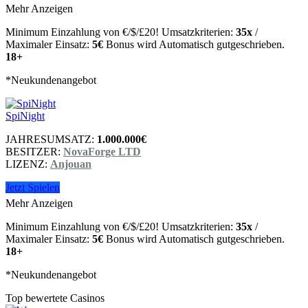
Mehr Anzeigen
Minimum Einzahlung von €/$/£20! Umsatzkriterien:
35x
/
Maximaler Einsatz:
5€
Bonus wird Automatisch gutgeschrieben.
18+
*Neukundenangebot
SpiNight
JAHRESUMSATZ:
1.000.000€
BESITZER:
NovaForge LTD
LIZENZ:
Anjouan
Jetzt Spielen
Mehr Anzeigen
Minimum Einzahlung von €/$/£20! Umsatzkriterien:
35x
/
Maximaler Einsatz:
5€
Bonus wird Automatisch gutgeschrieben.
18+
*Neukundenangebot
Top bewertete Casinos