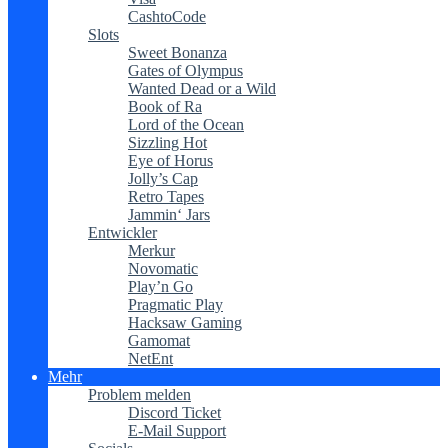
CashtoCode
Slots
Sweet Bonanza
Gates of Olympus
Wanted Dead or a Wild
Book of Ra
Lord of the Ocean
Sizzling Hot
Eye of Horus
Jolly’s Cap
Retro Tapes
Jammin‘ Jars
Entwickler
Merkur
Novomatic
Play’n Go
Pragmatic Play
Hacksaw Gaming
Gamomat
NetEnt
Mehr
Problem melden
Discord Ticket
E-Mail Support