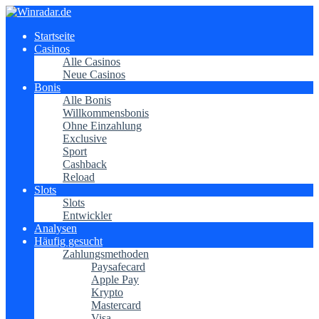
Startseite
Casinos
Alle Casinos
Neue Casinos
Bonis
Alle Bonis
Willkommensbonis
Ohne Einzahlung
Exclusive
Sport
Cashback
Reload
Slots
Slots
Entwickler
Analysen
Häufig gesucht
Zahlungsmethoden
Paysafecard
Apple Pay
Krypto
Mastercard
Visa