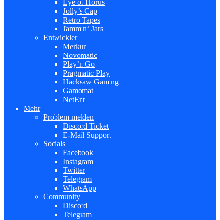
Eye of Horus
Jolly’s Cap
Retro Tapes
Jammin‘ Jars
Entwickler
Merkur
Novomatic
Play’n Go
Pragmatic Play
Hacksaw Gaming
Gamomat
NetEnt
Mehr
Problem melden
Discord Ticket
E-Mail Support
Socials
Facebook
Instagram
Twitter
Telegram
WhatsApp
Community
Discord
Telegram