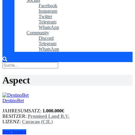
Socials
Facebook
Instagram
Twitter
Telegram
WhatsApp
Community
Discord
Telegram
WhatsApp
Aspect
DestinoBet
JAHRESUMSATZ:
1.000.000€
BESITZER:
Promised Land B.V.
LIZENZ:
Curacao (CIL)
Jetzt Spielen