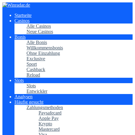
Startseite
Casinos
Alle Casinos
Neue Casinos
Bonis
Alle Bonis
Willkommensbonis
Ohne Einzahlung
Exclusive
Sport
Cashback
Reload
Slots
Slots
Entwickler
Analysen
Häufig gesucht
Zahlungsmethoden
Paysafecard
Apple Pay
Krypto
Mastercard
Visa