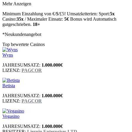
Mehr Anzeigen
Minimum Einzahlung von €/$/£5! Umsatzkriterien: Sport:
5x
Casino:
35x
/ Maximaler Einsatz:
5€
Bonus wird Automatisch
gutgeschrieben.
18+
*Neukundenangebot
Top bewertete Casinos
Wyns
JAHRESUMSATZ:
1.000.000€
LIZENZ:
PAGCOR
Betista
JAHRESUMSATZ:
1.000.000€
LIZENZ:
PAGCOR
Vegasino
JAHRESUMSATZ:
1.000.000€
BESITZER:
Liernin Enterprises LTD