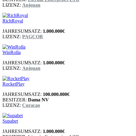
LIZENZ:
Anjouan
RichRoyal
JAHRESUMSATZ:
1.000.000€
LIZENZ:
PAGCOR
WinRolla
JAHRESUMSATZ:
1.000.000€
LIZENZ:
Anjouan
RocketPlay
JAHRESUMSATZ:
100.000.000€
BESITZER:
Dama NV
LIZENZ:
Curacao
Supabet
JAHRESUMSATZ:
1.000.000€