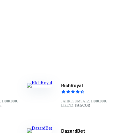
RichRoyal
:
1.000.000€
JAHRESUMSATZ:
1.000.000€
n
LIZENZ:
PAGCOR
DazardBet