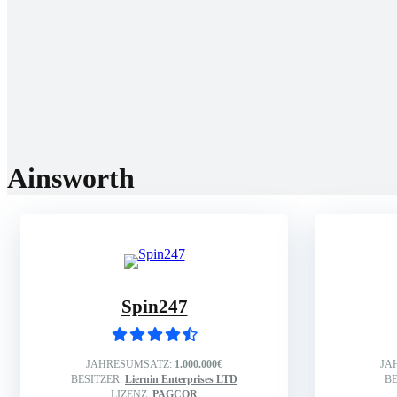
Com
Ainsworth
Spin247
JAHRESUMSATZ:
1.000.000€
JA
BESITZER:
Liernin Enterprises LTD
BE
LIZENZ:
PAGCOR