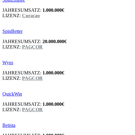
JAHRESUMSATZ:
1.000.000€
LIZENZ:
Curacao
SpinBetter
JAHRESUMSATZ:
20.000.000€
LIZENZ:
PAGCOR
Wyns
JAHRESUMSATZ:
1.000.000€
LIZENZ:
PAGCOR
QuickWin
JAHRESUMSATZ:
1.000.000€
LIZENZ:
PAGCOR
Betista