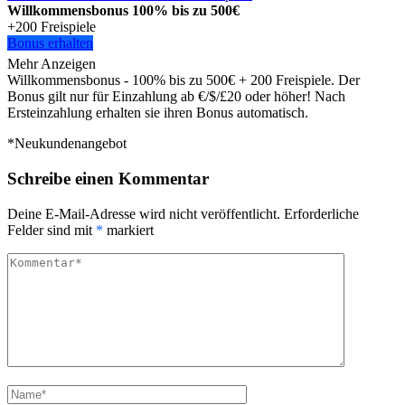
Willkommensbonus 100% bis zu 500€
+200 Freispiele
Bonus erhalten
Mehr Anzeigen
Willkommensbonus - 100% bis zu 500€ + 200 Freispiele. Der
Bonus gilt nur für Einzahlung ab €/$/£20 oder höher! Nach
Ersteinzahlung erhalten sie ihren Bonus automatisch.
*Neukundenangebot
Schreibe einen Kommentar
Deine E-Mail-Adresse wird nicht veröffentlicht.
Erforderliche
Felder sind mit
*
markiert