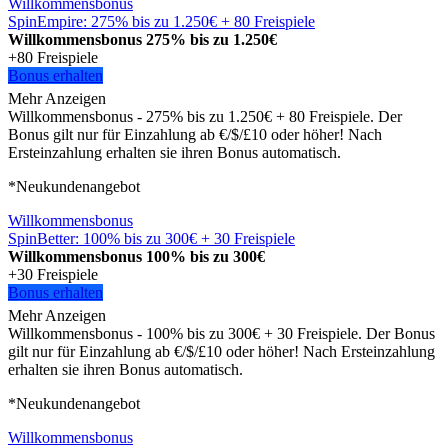
Willkommensbonus
SpinEmpire: 275% bis zu 1.250€ + 80 Freispiele
Willkommensbonus 275% bis zu 1.250€
+80 Freispiele
Bonus erhalten
Mehr Anzeigen
Willkommensbonus - 275% bis zu 1.250€ + 80 Freispiele. Der
Bonus gilt nur für Einzahlung ab €/$/£10 oder höher! Nach
Ersteinzahlung erhalten sie ihren Bonus automatisch.
*Neukundenangebot
Willkommensbonus
SpinBetter: 100% bis zu 300€ + 30 Freispiele
Willkommensbonus 100% bis zu 300€
+30 Freispiele
Bonus erhalten
Mehr Anzeigen
Willkommensbonus - 100% bis zu 300€ + 30 Freispiele. Der Bonus
gilt nur für Einzahlung ab €/$/£10 oder höher! Nach Ersteinzahlung
erhalten sie ihren Bonus automatisch.
*Neukundenangebot
Willkommensbonus