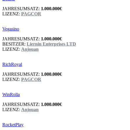
JAHRESUMSATZ:
1.000.000€
LIZENZ:
PAGCOR
Vegasino
JAHRESUMSATZ:
1.000.000€
BESITZER:
Liernin Enterprises LTD
LIZENZ:
Anjouan
RichRoyal
JAHRESUMSATZ:
1.000.000€
LIZENZ:
PAGCOR
WinRolla
JAHRESUMSATZ:
1.000.000€
LIZENZ:
Anjouan
RocketPlay