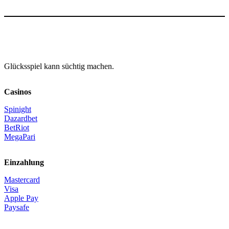
Glücksspiel kann süchtig machen.
Casinos
Spinight
Dazardbet
BetRiot
MegaPari
Einzahlung
Mastercard
Visa
Apple Pay
Paysafe