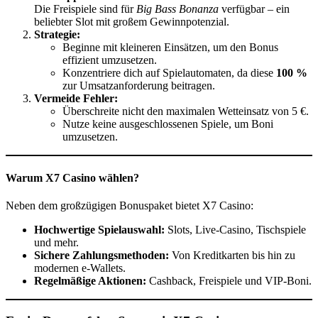
Die Freispiele sind für
Big Bass Bonanza
verfügbar – ein
beliebter Slot mit großem Gewinnpotenzial.
Strategie:
Beginne mit kleineren Einsätzen, um den Bonus
effizient umzusetzen.
Konzentriere dich auf Spielautomaten, da diese
100 %
zur Umsatzanforderung beitragen.
Vermeide Fehler:
Überschreite nicht den maximalen Wetteinsatz von 5 €.
Nutze keine ausgeschlossenen Spiele, um Boni
umzusetzen.
Warum X7 Casino wählen?
Neben dem großzügigen Bonuspaket bietet X7 Casino:
Hochwertige Spielauswahl:
Slots, Live-Casino, Tischspiele
und mehr.
Sichere Zahlungsmethoden:
Von Kreditkarten bis hin zu
modernen e-Wallets.
Regelmäßige Aktionen:
Cashback, Freispiele und VIP-Boni.