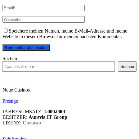
Speichere meinen Namen, meine E-Mail-Adresse und meine
Website in diesem Browser für meinen nächsten Kommentar.
Suchen
Suchen
Neue Casinos
Prestige
JAHRESUMSATZ:
1.000.000€
BESITZER:
Aurevia IT Group
LIZENZ:
Curacao
SpinEmpire