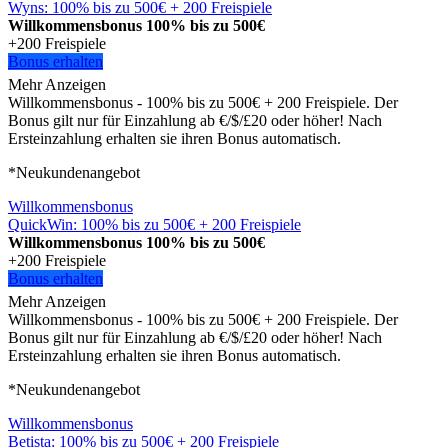
Wyns: 100% bis zu 500€ + 200 Freispiele
Willkommensbonus 100% bis zu 500€
+200 Freispiele
Bonus erhalten
Mehr Anzeigen
Willkommensbonus - 100% bis zu 500€ + 200 Freispiele. Der
Bonus gilt nur für Einzahlung ab €/$/£20 oder höher! Nach
Ersteinzahlung erhalten sie ihren Bonus automatisch.
*Neukundenangebot
Willkommensbonus
QuickWin: 100% bis zu 500€ + 200 Freispiele
Willkommensbonus 100% bis zu 500€
+200 Freispiele
Bonus erhalten
Mehr Anzeigen
Willkommensbonus - 100% bis zu 500€ + 200 Freispiele. Der
Bonus gilt nur für Einzahlung ab €/$/£20 oder höher! Nach
Ersteinzahlung erhalten sie ihren Bonus automatisch.
*Neukundenangebot
Willkommensbonus
Betista: 100% bis zu 500€ + 200 Freispiele