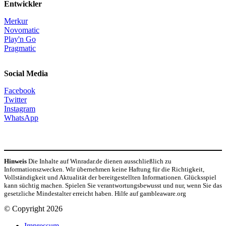
Entwickler
Merkur
Novomatic
Play'n Go
Pragmatic
Social Media
Facebook
Twitter
Instagram
WhatsApp
Hinweis
Die Inhalte auf Winradar.de dienen ausschließlich zu
Informationszwecken. Wir übernehmen keine Haftung für die Richtigkeit,
Vollständigkeit und Aktualität der bereitgestellten Informationen. Glücksspiel
kann süchtig machen. Spielen Sie verantwortungsbewusst und nur, wenn Sie das
gesetzliche Mindestalter erreicht haben. Hilfe auf gambleaware.org
© Copyright 2026
Impressum