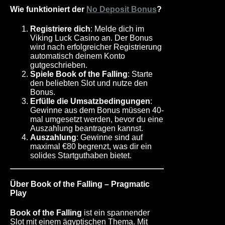
Wie funktioniert der
No Deposit Bonus
?
Registriere dich
: Melde dich im
Viking Luck Casino an. Der Bonus
wird nach erfolgreicher Registrierung
automatisch deinem Konto
gutgeschrieben.
Spiele Book of the Falling
: Starte
den beliebten Slot und nutze den
Bonus.
Erfülle die Umsatzbedingungen
:
Gewinne aus dem Bonus müssen 40-
mal umgesetzt werden, bevor du eine
Auszahlung beantragen kannst.
Auszahlung
: Gewinne sind auf
maximal €80 begrenzt, was dir ein
solides Startguthaben bietet.
Über Book of the Falling – Pragmatic
Play
Book of the Falling
ist ein spannender
Slot mit einem ägyptischen Thema. Mit