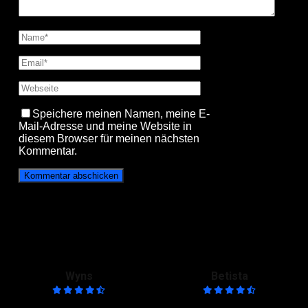
Speichere meinen Namen, meine E-
Mail-Adresse und meine Website in
diesem Browser für meinen nächsten
Kommentar.
Wyns
Betista