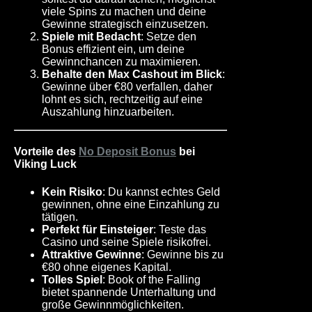
viele Spins zu machen und deine
Gewinne strategisch einzusetzen.
Spiele mit Bedacht
: Setze den
Bonus effizient ein, um deine
Gewinnchancen zu maximieren.
Behalte den Max Cashout im Blick
:
Gewinne über €80 verfallen, daher
lohnt es sich, rechtzeitig auf eine
Auszahlung hinzuarbeiten.
Vorteile des
No Deposit Bonus
bei
Viking Luck
Kein Risiko
: Du kannst echtes Geld
gewinnen, ohne eine Einzahlung zu
tätigen.
Perfekt für Einsteiger
: Teste das
Casino und seine Spiele risikofrei.
Attraktive Gewinne
: Gewinne bis zu
€80 ohne eigenes Kapital.
Tolles Spiel
: Book of the Falling
bietet spannende Unterhaltung und
große Gewinnmöglichkeiten.