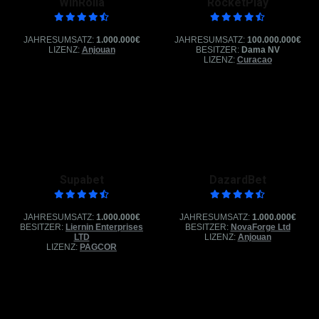
WinRolla
RocketPlay
JAHRESUMSATZ:
1.000.000€
JAHRESUMSATZ:
100.000.000€
LIZENZ:
Anjouan
BESITZER:
Dama NV
LIZENZ:
Curacao
Supabet
DazardBet
JAHRESUMSATZ:
1.000.000€
JAHRESUMSATZ:
1.000.000€
BESITZER:
Liernin Enterprises
BESITZER:
NovaForge Ltd
LTD
LIZENZ:
Anjouan
LIZENZ:
PAGCOR