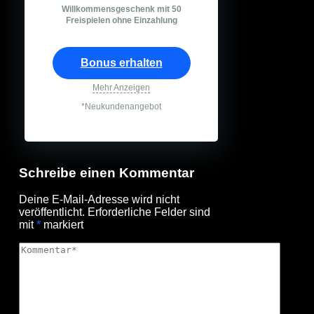
Willkommensgeschenk mit 50
Freispielen ohne Einzahlung
Bonus erhalten
Mehr Anzeigen
*Neukundenangebot
Schreibe einen Kommentar
Deine E-Mail-Adresse wird nicht
veröffentlicht.
Erforderliche Felder sind
mit
*
markiert