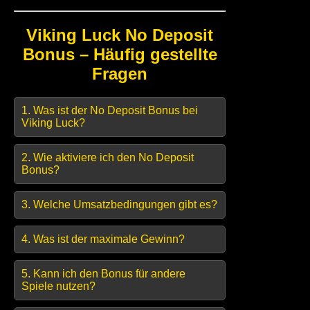
Viking Luck No Deposit
Bonus – Häufig gestellte
Fragen
1. Was ist der No Deposit Bonus bei
Viking Luck?
2. Wie aktiviere ich den No Deposit
Bonus?
3. Welche Umsatzbedingungen gibt es?
4. Was ist der maximale Gewinn?
5. Kann ich den Bonus für andere
Spiele nutzen?