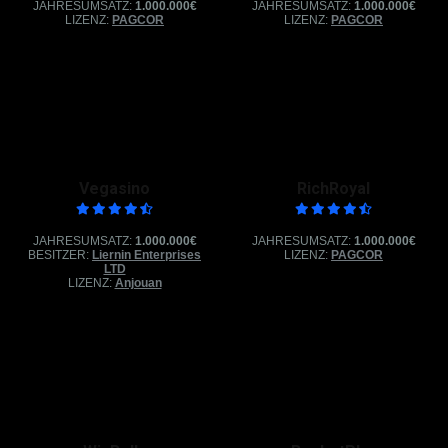
JAHRESUMSATZ:
1.000.000€
JAHRESUMSATZ:
1.000.000€
LIZENZ:
PAGCOR
LIZENZ:
PAGCOR
Vegasino
RichRoyal
JAHRESUMSATZ:
1.000.000€
JAHRESUMSATZ:
1.000.000€
BESITZER:
Liernin Enterprises
LIZENZ:
PAGCOR
LTD
LIZENZ:
Anjouan