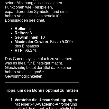
seiner Mischung aus klassischen
Funktionen wie Freispielen,
expandierenden Symbolen und einer
hohen Volatilität ist es perfekt für
Bonusjagden geeignet.
Rollen
: 5
Reihen
: 3
Gewinnlinien
: 10
Maximaler Gewinn
: Bis zu 5.000x
des Einsatzes
RTP
: 96,5 %
Das Gameplay ist einfach zu verstehen,
was es ideal für Einsteiger macht.
Gleichzeitig bietet der Slot dank seiner
hohen Volatilität große
Gewinnmöglichkeiten.
Tipps, um den Bonus optimal zu nutzen
Verstehe die Umsatzbedingungen
:
Mit einer x40-Wagering-Anforderung
solltest du darauf achten, möglichst