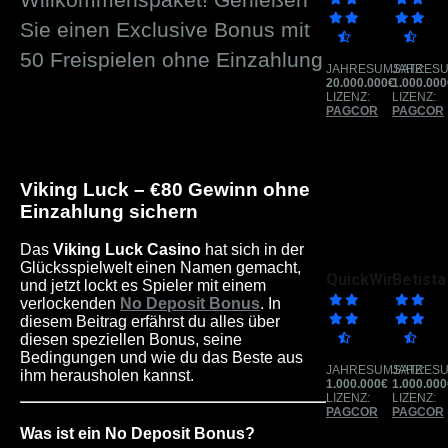
Sie einen Exclusive Bonus mit
50 Freispielen ohne Einzahlung
JAHRESUMSATZ:
JAHRESU
20.000.000€
1.000.000
LIZENZ:
LIZENZ:
PAGCOR
PAGCOR
Viking Luck – €80 Gewinn ohne
Einzahlung sichern
Das
Viking Luck Casino
hat sich in der
Glücksspielwelt einen Namen gemacht,
QuickWin
Betista
und jetzt lockt es Spieler mit einem
verlockenden
No Deposit Bonus
. In
diesem Beitrag erfährst du alles über
diesen speziellen Bonus, seine
Bedingungen und wie du das Beste aus
JAHRESUMSATZ:
JAHRESU
ihm herausholen kannst.
1.000.000€
1.000.000
LIZENZ:
LIZENZ:
PAGCOR
PAGCOR
Was ist ein No Deposit Bonus?